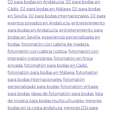
DJ para bodas en Andalucía
,
DJ para bodas en
Cádiz
,
DJ para bodas en Málaga
,
DJ para bodas
en Sevilla
,
DJ para bodas internacionales
,
DJ para
eventos privados en Andalucía
,
entretenimiento
para bodas en Andalucía
,
entretenimiento para
bodas en Sevilla
,
experiencia personalizada en
bodas
,
fotomatón con cabina de madera
,
fotomatón con cabina rústica
,
fotomatón con
impresión instantánea
,
fotomatón en finca
privada
,
fotomatón para bodas en Cádiz
,
fotomatón para bodas en Málaga
,
fotomatón
para bodas internacionales
,
fotomatón
personalizado para bodas
,
fotomatón vintage
para bodas
,
ideas de fotomatón para bodas
,
lista
de música para bodas multiculturales
,
mejores
bodas en la costa andaluza
,
mejores DJs para