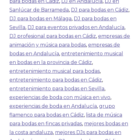
para bodas en Cádiz
,
DJ en Andalucía
,
DJ en
Sanlúcar de Barrameda
,
DJ para bodas en Cádiz
,
DJ para bodas en Málaga
,
DJ para bodas en
Sevilla
,
DJ para eventos privados en Andalucía
,
DJ profesional para bodas en Cádiz
,
empresas de
animación y música para bodas
,
empresas de
bodas en Andalucía
,
entretenimiento musical
en bodas en la provincia de Cádiz
,
entretenimiento musical para bodas
,
entretenimiento para bodas en Cádiz
,
entretenimiento para bodas en Sevilla
,
experiencias de boda con música en vivo
,
experiencias de boda en Andalucía
,
grupo
flamenco para bodas en Cádiz
,
lista de música
para bodas en fincas privadas
,
mejores bodas en
la costa andaluza
,
mejores DJs para bodas en