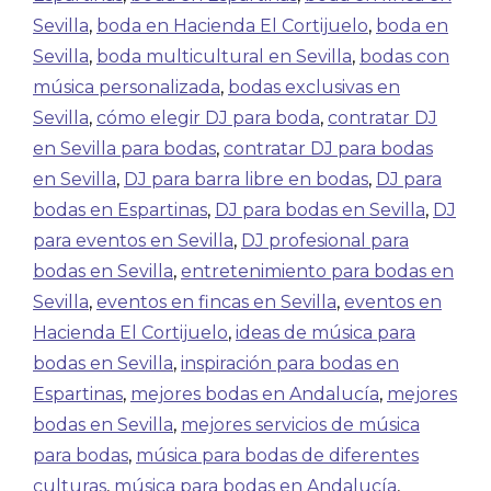
Sevilla
,
boda en Hacienda El Cortijuelo
,
boda en
Sevilla
,
boda multicultural en Sevilla
,
bodas con
música personalizada
,
bodas exclusivas en
Sevilla
,
cómo elegir DJ para boda
,
contratar DJ
en Sevilla para bodas
,
contratar DJ para bodas
en Sevilla
,
DJ para barra libre en bodas
,
DJ para
bodas en Espartinas
,
DJ para bodas en Sevilla
,
DJ
para eventos en Sevilla
,
DJ profesional para
bodas en Sevilla
,
entretenimiento para bodas en
Sevilla
,
eventos en fincas en Sevilla
,
eventos en
Hacienda El Cortijuelo
,
ideas de música para
bodas en Sevilla
,
inspiración para bodas en
Espartinas
,
mejores bodas en Andalucía
,
mejores
bodas en Sevilla
,
mejores servicios de música
para bodas
,
música para bodas de diferentes
culturas
,
música para bodas en Andalucía
,