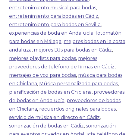
entretenimiento musical para bodas
,
entretenimiento para bodas en Cádiz
,
entretenimiento para bodas en Sevilla
,
experiencias de boda en Andalucía
,
fotomatón
para bodas en Málaga
,
mejores bodas en la costa
andaluza
,
mejores DJs para bodas en Cádiz
,
mejores playlists para bodas
,
mejores
proveedores de teléfono de firmas en Cádiz
,
mensajes de voz para bodas
,
música para bodas
en Chiclana
,
Música personalizada para bodas
,
planificación de bodas en Chiclana
,
proveedores
de bodas en Andalucía
,
proveedores de bodas
en Chiclana
,
recuerdos originales para bodas
,
servicio de música en directo en Cádiz
,
sonorización de bodas en Cádiz
,
sonorización
para eventos privados en Andalucía
,
teléfono de