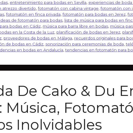
odas
,
entretenimiento para bodas en Sevilla
,
experiencias de boda
 atrezzo divertido
,
fotomatón con cabina vintage
,
fotomatón con 
as
,
fotomatón en finca privada
,
fotomatón para bodas en Jerez
,
fo
ideas de fotomatón para bodas
,
lista de música para bodas en finc
para bodas en Cádiz
,
música para barra libre en bodas
,
música par
bodas en la Costa de la Luz
,
planificación de bodas en Jerez
,
plani
z
,
proveedores de bodas en Málaga
,
recuerdos originales para bo
ión de bodas en Cádiz
,
sonorización para ceremonias de boda
,
tel
dencias en bodas en Andalucía
,
tendencias en fotomatón para b
da De Cako & Du E
: Música, Fotomat
s Inolvidables