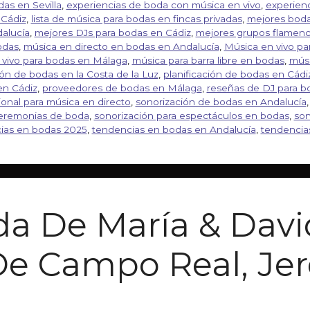
as en Sevilla
,
experiencias de boda con música en vivo
,
experien
 Cádiz
,
lista de música para bodas en fincas privadas
,
mejores boda
alucía
,
mejores DJs para bodas en Cádiz
,
mejores grupos flamenc
odas
,
música en directo en bodas en Andalucía
,
Música en vivo pa
 vivo para bodas en Málaga
,
música para barra libre en bodas
,
músi
ón de bodas en la Costa de la Luz
,
planificación de bodas en Cádi
en Cádiz
,
proveedores de bodas en Málaga
,
reseñas de DJ para b
ional para música en directo
,
sonorización de bodas en Andalucía
ceremonias de boda
,
sonorización para espectáculos en bodas
,
son
ias en bodas 2025
,
tendencias en bodas en Andalucía
,
tendencia
da De María & Davi
De Campo Real, Jer