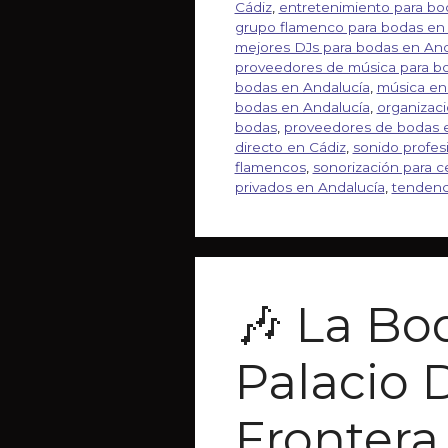
Cádiz
,
entretenimiento para bod
grupo flamenco para bodas en
mejores DJs para bodas en And
proveedores de música para b
bodas en Andalucía
,
música en
bodas en Andalucía
,
organizaci
bodas
,
proveedores de bodas 
directo en Cádiz
,
sonido profes
flamencos
,
sonorización para 
privados en Andalucía
,
tendenc
🎶 La Bo
Palacio 
Frontera