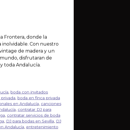
a Frontera, donde la
a inolvidable. Con nuestro
n vintage de madera y un
l mundo, disfrutaran de
 y toda Andalucía.
ucía
,
boda con invitados
 privada
,
boda en finca privada
onales en Andalucía
,
canciones
ndalucía
,
contratar DJ para
aga
,
contratar servicios de boda
ga
,
DJ para bodas en Sevilla
,
DJ
en Andalucía
,
entretenimiento