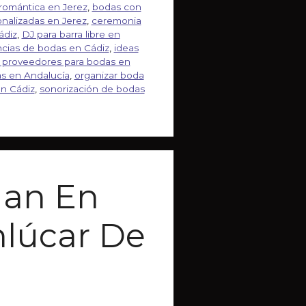
romántica en Jerez
,
bodas con
nalizadas en Jerez
,
ceremonia
ádiz
,
DJ para barra libre en
ncias de bodas en Cádiz
,
ideas
 proveedores para bodas en
s en Andalucía
,
organizar boda
en Cádiz
,
sonorización de bodas
uan En
nlúcar De