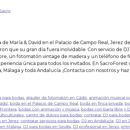
Sacro
 de María & David en el Palacio de Campo Real, Jerez de
ron que su gran día fuera inolvidable. Con servicio de DJ
ibre, un fotomatón vintage de madera y un teléfono de f
periencia única para todos los invitados. En SacroForest 
la, Málaga y toda Andalucía. ¡Contacta con nosotros y ha
ca para bodas
,
alquiler de fotomatón en Cádiz
,
animación musical p
ádiz
,
boda en el Palacio de Campo Real
,
boda en finca privada
,
bo
 Frontera
,
bodas con animación y música
,
bodas con barra libre y 
ticulturales
,
carrito de dulces para bodas
,
contratar DJ para boda
 en Jerez
,
contratar servicios para bodas
,
DJ en Andalucía
,
DJ en J
 en Málaga
,
DJ para bodas en Sevilla
,
DJ profesional en Jerez
,
entr