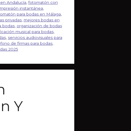
 en Andalucía
,
fotomatón con
impresión instantánea
,
tomatón para bodas en Málaga
,
as privadas
,
mejores bodas en
a bodas
,
organización de bodas
ficación musical para bodas
,
das
,
servicios audiovisuales para
éfono de firmas para bodas
,
odas 2025
n
ón Y