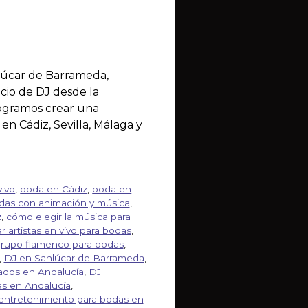
lúcar de Barrameda,
icio de DJ desde la
logramos crear una
en Cádiz, Sevilla, Málaga y
vivo
,
boda en Cádiz
,
boda en
das con animación y música
,
z
,
cómo elegir la música para
r artistas en vivo para bodas
,
grupo flamenco para bodas
,
,
DJ en Sanlúcar de Barrameda
,
vados en Andalucía
,
DJ
s en Andalucía
,
entretenimiento para bodas en