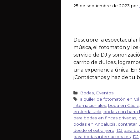
25 de septiembre de 2023
por
Descubre la espectacular 
música, el fotomatón y los
servicio de DJ y sonorizac
carrito de dulces, logramos
una experiencia única. En 
¡Contáctanos y haz de tu b
Bodas
,
Eventos
alquiler de fotomatón en Cá
internacionales
,
boda en Cádiz
en Andalucía
,
bodas con barra l
para bodas en fincas privadas
,
bodas en Andalucía
,
contratar
desde el extranjero
,
DJ para bo
para bodas internacionales
,
DJ 