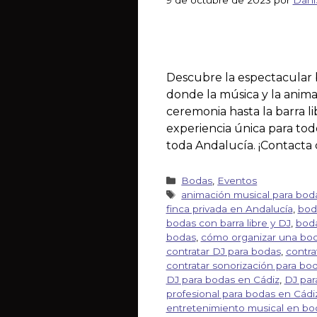
Descubre la espectacular 
donde la música y la animac
ceremonia hasta la barra l
experiencia única para todo
toda Andalucía. ¡Contacta 
Bodas
,
Eventos
animación musical para bod
finca privada en Andalucía
,
bod
bodas con barra libre y DJ
,
boda
bodas
,
cómo organizar una bod
contratar DJ para bodas
,
contra
contratar sonorización para bo
DJ para bodas en Cádiz
,
DJ par
profesional para bodas en Cádi
entretenimiento musical en bod