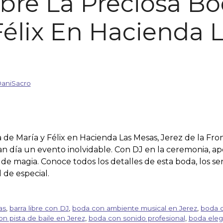
bre La Preciosa B
Félix En Hacienda 
aniSacro
 de María y Félix en Hacienda Las Mesas, Jerez de la Fron
an día un evento inolvidable. Con DJ en la ceremonia, aper
 de magia. Conoce todos los detalles de esta boda, los se
 de especial.
as
,
barra libre con DJ
,
boda con ambiente musical en Jerez
,
boda c
n pista de baile en Jerez
,
boda con sonido profesional
,
boda eleg