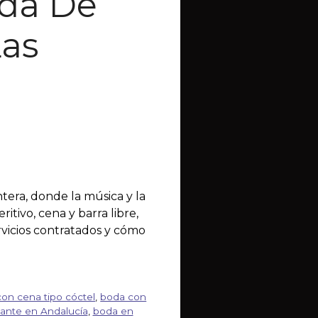
oda De
Las
tera, donde la música y la
itivo, cena y barra libre,
rvicios contratados y cómo
on cena tipo cóctel
,
boda con
ante en Andalucía
,
boda en