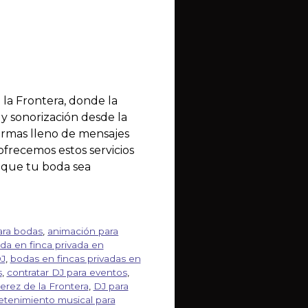
 la Frontera, donde la
 y sonorización desde la
irmas lleno de mensajes
ofrecemos estos servicios
z que tu boda sea
ara bodas
,
animación para
da en finca privada en
DJ
,
bodas en fincas privadas en
s
,
contratar DJ para eventos
,
erez de la Frontera
,
DJ para
etenimiento musical para