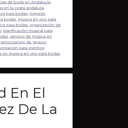
cias de boda en Andalucía
,
s en la costa andaluza
,
os para bodas
,
mejores
ra bodas
,
música en vivo para
ca para bodas
,
organización de
z
,
planificación musical para
odas
,
servicio de música en
,
sonorización de grupos
orización para eventos
s en música en vivo para bodas
d En El
ez De La