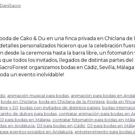
DaniSacro
boda de Cako & Du en una finca privada en Chiclana de l
 detalles personalizados hicieron que la celebración fuer
ión desde la ceremonia hasta la barra libre, un fotomató
 que todos los invitados, llegados de distintas partes de
SacroForest organizamos bodas en Cádiz, Sevilla, Málaga
oda un evento inolvidable!
diz
,
animación musical para bodas
,
animación para bodas en Andal
,
boda en Chiclana
,
boda en Chiclana de la Frontera
,
boda en finca
ibre y DJ
,
bodas con invitados de distintos países
,
bodas internaci
carrito de dulces para bodas
,
contratar animación para bodas en A
 DJ para bodas en Málaga
,
contratar fotomatón para bodas en Mál
das en Andalucía
,
DJ para bodas en Cádiz
,
DJ para bodas en Mála
para eventos privados en Andalucía
,
entretenimiento para bodas 