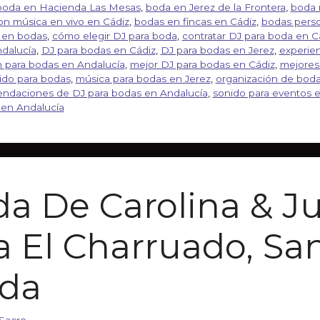
boda en Hacienda Las Mesas
,
boda en Jerez de la Frontera
,
boda 
n música en vivo en Cádiz
,
bodas en fincas en Cádiz
,
bodas perso
 en bodas
,
cómo elegir DJ para boda
,
contratar DJ para boda en C
dalucía
,
DJ para bodas en Cádiz
,
DJ para bodas en Jerez
,
experie
ón para bodas en Andalucía
,
mejor DJ para bodas en Cádiz
,
mejores
ido para bodas
,
música para bodas en Jerez
,
organización de boda
ndaciones de DJ para bodas en Andalucía
,
sonido para eventos 
 en Andalucía
da De Carolina & J
 El Charruado, Sa
da
Sacro