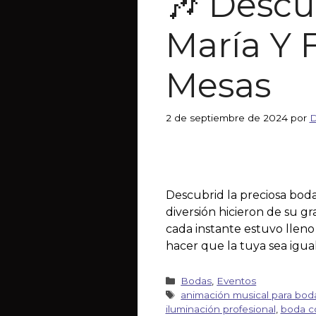
🎶 Descu
María Y 
Mesas
2 de septiembre de 2024
por
D
Descubrid la preciosa boda
diversión hicieron de su gr
cada instante estuvo lleno
hacer que la tuya sea igual
Bodas
,
Eventos
animación musical para bod
iluminación profesional
,
boda co