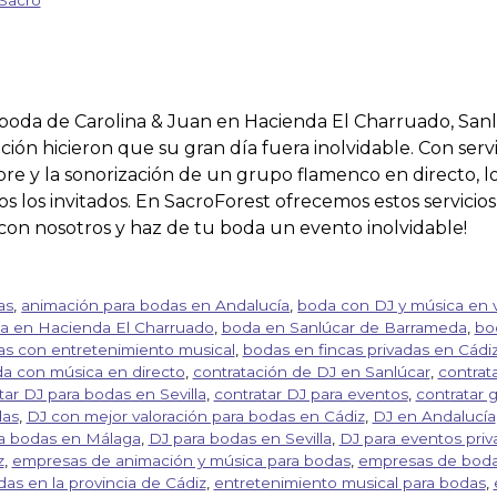
boda de Carolina & Juan en Hacienda El Charruado, San
ión hicieron que su gran día fuera inolvidable. Con serv
ibre y la sonorización de un grupo flamenco en directo, 
s los invitados. En SacroForest ofrecemos estos servicios 
con nosotros y haz de tu boda un evento inolvidable!
as
,
animación para bodas en Andalucía
,
boda con DJ y música en 
a en Hacienda El Charruado
,
boda en Sanlúcar de Barrameda
,
bo
s con entretenimiento musical
,
bodas en fincas privadas en Cádi
a con música en directo
,
contratación de DJ en Sanlúcar
,
contrata
tar DJ para bodas en Sevilla
,
contratar DJ para eventos
,
contratar 
das
,
DJ con mejor valoración para bodas en Cádiz
,
DJ en Andalucía
a bodas en Málaga
,
DJ para bodas en Sevilla
,
DJ para eventos pri
z
,
empresas de animación y música para bodas
,
empresas de boda
as en la provincia de Cádiz
,
entretenimiento musical para bodas
,