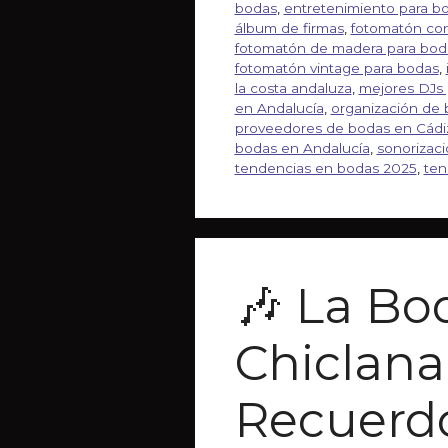
bodas
,
entretenimiento para b
álbum de firmas
,
fotomatón con
fotomatón de madera para bod
fotomatón vintage para bodas
,
la costa andaluza
,
mejores DJs 
en Andalucía
,
organización de 
proveedores de bodas en Cádi
bodas en Andalucía
,
sonorizac
tendencias en bodas 2025
,
ten
🎶 La Bo
Chiclana
Recuerdo