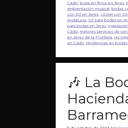
Cádiz
,
boda en finca en Jerez
,
ambientación musical
,
bodas co
con DJ en Jerez
,
cóctel con DJ
Andalucía
,
DJ para bodas en An
para bodas en Jerez
,
inspiraci
Cádiz
,
mejores servicios de son
en Jerez de la Frontera
,
recome
en Cádiz
,
tendencias en bodas
🎶 La Bo
Hacienda
Barrame
9 de octubre de 2023
por
Dani