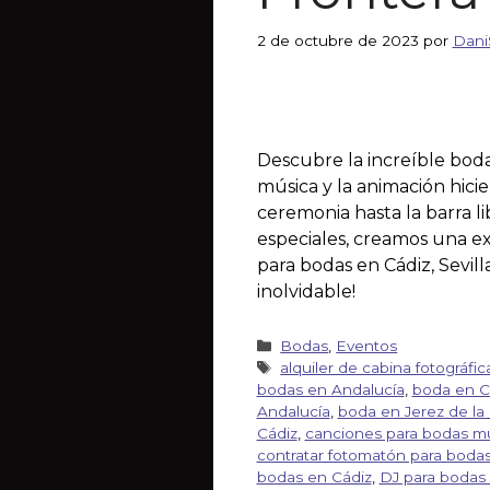
2 de octubre de 2023
por
Dani
Descubre la increíble boda
música y la animación hicie
ceremonia hasta la barra l
especiales, creamos una ex
para bodas en Cádiz, Sevil
inolvidable!
Bodas
,
Eventos
alquiler de cabina fotográfi
bodas en Andalucía
,
boda en C
Andalucía
,
boda en Jerez de la
Cádiz
,
canciones para bodas mul
contratar fotomatón para bodas
bodas en Cádiz
,
DJ para bodas