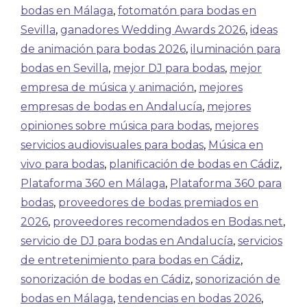
bodas en Málaga
,
fotomatón para bodas en
Sevilla
,
ganadores Wedding Awards 2026
,
ideas
de animación para bodas 2026
,
iluminación para
bodas en Sevilla
,
mejor DJ para bodas
,
mejor
empresa de música y animación
,
mejores
empresas de bodas en Andalucía
,
mejores
opiniones sobre música para bodas
,
mejores
servicios audiovisuales para bodas
,
Música en
vivo para bodas
,
planificación de bodas en Cádiz
,
Plataforma 360 en Málaga
,
Plataforma 360 para
bodas
,
proveedores de bodas premiados en
2026
,
proveedores recomendados en Bodas.net
,
servicio de DJ para bodas en Andalucía
,
servicios
de entretenimiento para bodas en Cádiz
,
sonorización de bodas en Cádiz
,
sonorización de
bodas en Málaga
,
tendencias en bodas 2026
,