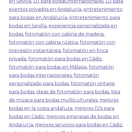
en Sevilla
,
DJ para bodas internacionales
,
DJ para
eventos privados en Andalucía
,
entretenimiento
para bodas en Andalucía
,
entretenimiento para
bodas en Sevilla
,
experiencia personalizada en
bodas
,
fotomatón con cabina de madera
,
fotomatón con cabina rústica
,
fotomatón con
impresión instantánea
,
fotomatón en finca
privada
,
fotomatón para bodas en Cádiz
,
fotomatón para bodas en Málaga
,
fotomatón
para bodas internacionales
,
fotomatón
personalizado para bodas
,
fotomatón vintage
para bodas
,
ideas de fotomatón para bodas
,
lista
de música para bodas multiculturales
,
mejores
bodas en la costa andaluza
,
mejores DJs para
bodas en Cádiz
,
mejores empresas de bodas en
Andalucía
,
mejores servicios para bodas en Cádiz
,