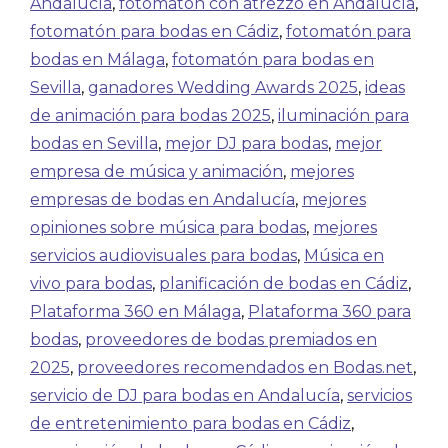
Andalucía
,
fotomatón con atrezzo en Andalucía
,
fotomatón para bodas en Cádiz
,
fotomatón para
bodas en Málaga
,
fotomatón para bodas en
Sevilla
,
ganadores Wedding Awards 2025
,
ideas
de animación para bodas 2025
,
iluminación para
bodas en Sevilla
,
mejor DJ para bodas
,
mejor
empresa de música y animación
,
mejores
empresas de bodas en Andalucía
,
mejores
opiniones sobre música para bodas
,
mejores
servicios audiovisuales para bodas
,
Música en
vivo para bodas
,
planificación de bodas en Cádiz
,
Plataforma 360 en Málaga
,
Plataforma 360 para
bodas
,
proveedores de bodas premiados en
2025
,
proveedores recomendados en Bodas.net
,
servicio de DJ para bodas en Andalucía
,
servicios
de entretenimiento para bodas en Cádiz
,