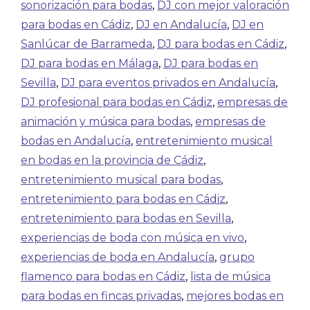
sonorización para bodas
,
DJ con mejor valoración
para bodas en Cádiz
,
DJ en Andalucía
,
DJ en
Sanlúcar de Barrameda
,
DJ para bodas en Cádiz
,
DJ para bodas en Málaga
,
DJ para bodas en
Sevilla
,
DJ para eventos privados en Andalucía
,
DJ profesional para bodas en Cádiz
,
empresas de
animación y música para bodas
,
empresas de
bodas en Andalucía
,
entretenimiento musical
en bodas en la provincia de Cádiz
,
entretenimiento musical para bodas
,
entretenimiento para bodas en Cádiz
,
entretenimiento para bodas en Sevilla
,
experiencias de boda con música en vivo
,
experiencias de boda en Andalucía
,
grupo
flamenco para bodas en Cádiz
,
lista de música
para bodas en fincas privadas
,
mejores bodas en