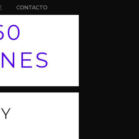
E
CONTACTO
60
NES
 Y