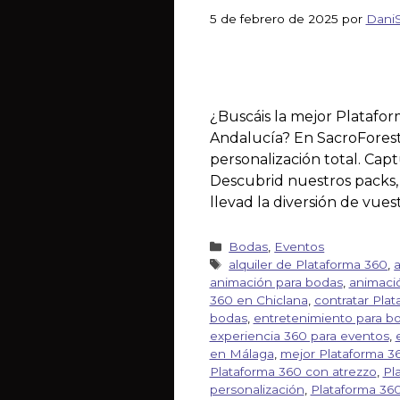
5 de febrero de 2025
por
Dani
¿Buscáis la mejor Platafor
Andalucía? En SacroForest 
personalización total. Cap
Descubrid nuestros packs, p
llevad la diversión de vues
Bodas
,
Eventos
alquiler de Plataforma 360
,
animación para bodas
,
animaci
360 en Chiclana
,
contratar Pla
bodas
,
entretenimiento para b
experiencia 360 para eventos
,
en Málaga
,
mejor Plataforma 36
Plataforma 360 con atrezzo
,
Pl
personalización
,
Plataforma 36