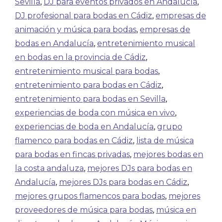
Sevilla
,
DJ para eventos privados en Andalucía
,
DJ profesional para bodas en Cádiz
,
empresas de
animación y música para bodas
,
empresas de
bodas en Andalucía
,
entretenimiento musical
en bodas en la provincia de Cádiz
,
entretenimiento musical para bodas
,
entretenimiento para bodas en Cádiz
,
entretenimiento para bodas en Sevilla
,
experiencias de boda con música en vivo
,
experiencias de boda en Andalucía
,
grupo
flamenco para bodas en Cádiz
,
lista de música
para bodas en fincas privadas
,
mejores bodas en
la costa andaluza
,
mejores DJs para bodas en
Andalucía
,
mejores DJs para bodas en Cádiz
,
mejores grupos flamencos para bodas
,
mejores
proveedores de música para bodas
,
música en