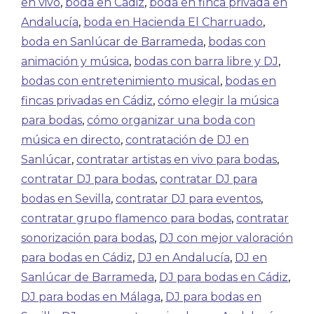
en vivo
,
boda en Cádiz
,
boda en finca privada en
Andalucía
,
boda en Hacienda El Charruado
,
boda en Sanlúcar de Barrameda
,
bodas con
animación y música
,
bodas con barra libre y DJ
,
bodas con entretenimiento musical
,
bodas en
fincas privadas en Cádiz
,
cómo elegir la música
para bodas
,
cómo organizar una boda con
música en directo
,
contratación de DJ en
Sanlúcar
,
contratar artistas en vivo para bodas
,
contratar DJ para bodas
,
contratar DJ para
bodas en Sevilla
,
contratar DJ para eventos
,
contratar grupo flamenco para bodas
,
contratar
sonorización para bodas
,
DJ con mejor valoración
para bodas en Cádiz
,
DJ en Andalucía
,
DJ en
Sanlúcar de Barrameda
,
DJ para bodas en Cádiz
,
DJ para bodas en Málaga
,
DJ para bodas en