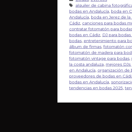
alquiler de cabina fotográfi
bodas en Andalucía
,
boda en C
Andalucía
,
boda en Jerez de la
Cádiz
,
canciones para bodas mul
contratar fotomatón para bodas
bodas en Cádiz
,
DJ para bodas
bodas
,
entretenimiento para b
álbum de firmas
,
fotomatón con
fotomatón de madera para bod
fotomatón vintage para bodas
,
la costa andaluza
,
mejores DJs 
en Andalucía
,
organización de 
proveedores de bodas en Cádi
bodas en Andalucía
,
sonorizac
tendencias en bodas 2025
,
ten