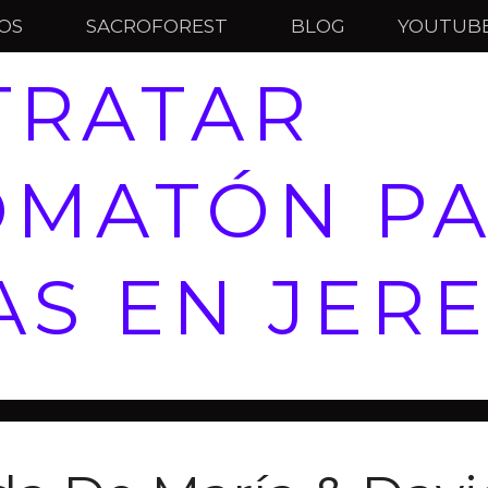
IOS
SACROFOREST
BLOG
YOUTUB
TRATAR
OMATÓN P
S EN JER