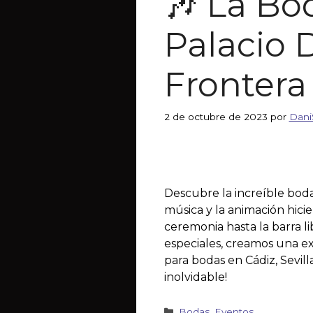
🎶 La Bo
Palacio 
Frontera
2 de octubre de 2023
por
Dani
Descubre la increíble boda
música y la animación hicie
ceremonia hasta la barra l
especiales, creamos una ex
para bodas en Cádiz, Sevil
inolvidable!
Bodas
,
Eventos