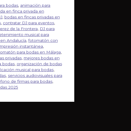
ara bodas
,
animación para
da en finca privada en
DJ
,
bodas en fincas privadas en
s
,
contratar DJ para eventos
,
erez de la Frontera
,
DJ para
etenimiento musical para
 en Andalucía
,
fotomatón con
impresión instantánea
,
tomatón para bodas en Málaga
,
as privadas
,
mejores bodas en
a bodas
,
organización de bodas
ficación musical para bodas
,
das
,
servicios audiovisuales para
éfono de firmas para bodas
,
odas 2025