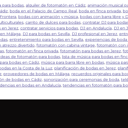
ca para bodas
,
alquiler de fotomatón en Cádiz
,
animación musical p
ádiz
,
boda en el Palacio de Campo Real
,
boda en finca privada
,
bo
 Frontera
,
bodas con animación y música
,
bodas con barra libre y 
ticulturales
,
carrito de dulces para bodas
,
contratar DJ para boda
 en Jerez
,
contratar servicios para bodas
,
DJ en Andalucía
,
DJ en J
 en Málaga
,
DJ para bodas en Sevilla
,
DJ profesional en Jerez
,
entr
odas
,
entretenimiento para bodas en Sevilla
,
experiencias de boda
 atrezzo divertido
,
fotomatón con cabina vintage
,
fotomatón con 
as
,
fotomatón en finca privada
,
fotomatón para bodas en Jerez
,
fo
ideas de fotomatón para bodas
,
lista de música para bodas en finc
para bodas en Cádiz
,
música para barra libre en bodas
,
música par
bodas en la Costa de la Luz
,
planificación de bodas en Jerez
,
plani
z
,
proveedores de bodas en Málaga
,
recuerdos originales para bo
ión de bodas en Cádiz
,
sonorización para ceremonias de boda
,
tel
dencias en bodas en Andalucía
,
tendencias en fotomatón para b