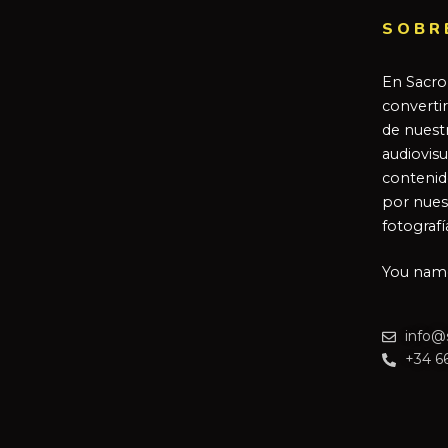
SOBR
En Sacro
converti
de nuestr
audiovisu
contenid
por nues
fotografí
You name 
info@
+34 6