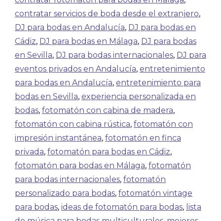
contratar servicios de boda desde el extranjero
,
DJ para bodas en Andalucía
,
DJ para bodas en
Cádiz
,
DJ para bodas en Málaga
,
DJ para bodas
en Sevilla
,
DJ para bodas internacionales
,
DJ para
eventos privados en Andalucía
,
entretenimiento
para bodas en Andalucía
,
entretenimiento para
bodas en Sevilla
,
experiencia personalizada en
bodas
,
fotomatón con cabina de madera
,
fotomatón con cabina rústica
,
fotomatón con
impresión instantánea
,
fotomatón en finca
privada
,
fotomatón para bodas en Cádiz
,
fotomatón para bodas en Málaga
,
fotomatón
para bodas internacionales
,
fotomatón
personalizado para bodas
,
fotomatón vintage
para bodas
,
ideas de fotomatón para bodas
,
lista
de música para bodas multiculturales
,
mejores