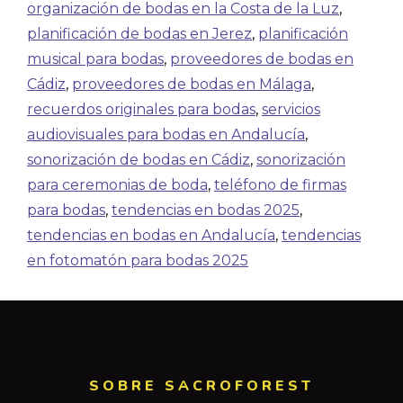
organización de bodas en la Costa de la Luz
,
planificación de bodas en Jerez
,
planificación
musical para bodas
,
proveedores de bodas en
Cádiz
,
proveedores de bodas en Málaga
,
recuerdos originales para bodas
,
servicios
audiovisuales para bodas en Andalucía
,
sonorización de bodas en Cádiz
,
sonorización
para ceremonias de boda
,
teléfono de firmas
para bodas
,
tendencias en bodas 2025
,
tendencias en bodas en Andalucía
,
tendencias
en fotomatón para bodas 2025
SOBRE SACROFOREST