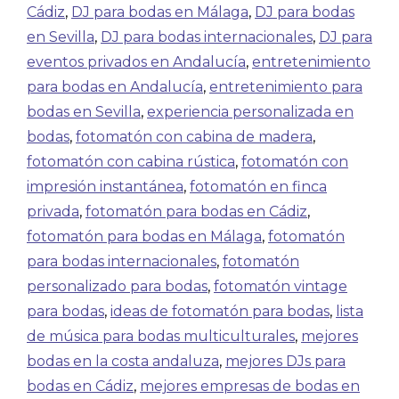
Cádiz
,
DJ para bodas en Málaga
,
DJ para bodas
en Sevilla
,
DJ para bodas internacionales
,
DJ para
eventos privados en Andalucía
,
entretenimiento
para bodas en Andalucía
,
entretenimiento para
bodas en Sevilla
,
experiencia personalizada en
bodas
,
fotomatón con cabina de madera
,
fotomatón con cabina rústica
,
fotomatón con
impresión instantánea
,
fotomatón en finca
privada
,
fotomatón para bodas en Cádiz
,
fotomatón para bodas en Málaga
,
fotomatón
para bodas internacionales
,
fotomatón
personalizado para bodas
,
fotomatón vintage
para bodas
,
ideas de fotomatón para bodas
,
lista
de música para bodas multiculturales
,
mejores
bodas en la costa andaluza
,
mejores DJs para
bodas en Cádiz
,
mejores empresas de bodas en