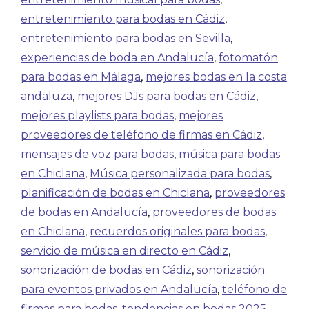
entretenimiento para bodas en Cádiz
,
entretenimiento para bodas en Sevilla
,
experiencias de boda en Andalucía
,
fotomatón
para bodas en Málaga
,
mejores bodas en la costa
andaluza
,
mejores DJs para bodas en Cádiz
,
mejores playlists para bodas
,
mejores
proveedores de teléfono de firmas en Cádiz
,
mensajes de voz para bodas
,
música para bodas
en Chiclana
,
Música personalizada para bodas
,
planificación de bodas en Chiclana
,
proveedores
de bodas en Andalucía
,
proveedores de bodas
en Chiclana
,
recuerdos originales para bodas
,
servicio de música en directo en Cádiz
,
sonorización de bodas en Cádiz
,
sonorización
para eventos privados en Andalucía
,
teléfono de
firmas para bodas
,
tendencias en bodas 2025
,