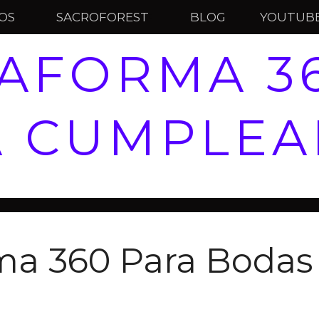
IOS
SACROFOREST
BLOG
YOUTUB
AFORMA 3
A CUMPLE
ma 360 Para Bodas