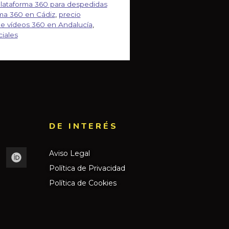
lataforma 360 para despedidas
rma 360 en Cádiz
,
precio
de vídeos 360 en Andalucía
,
iales
DE INTERÉS​
Aviso Legal
Política de Privacidad
Política de Cookies