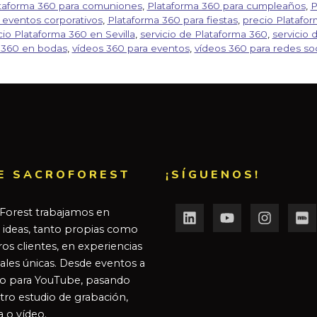
taforma 360 para comuniones
,
Plataforma 360 para cumpleaños
,
P
 eventos corporativos
,
Plataforma 360 para fiestas
,
precio Platafo
io Plataforma 360 en Sevilla
,
servicio de Plataforma 360
,
servicio 
 360 en bodas
,
vídeos 360 para eventos
,
vídeos 360 para redes soc
E SACROFOREST
¡SÍGUENOS!
Forest trabajamos en
r ideas, tanto propias como
os clientes, en experiencias
ales únicas. Desde eventos a
o para YouTube, pasando
tro estudio de grabación,
a o vídeo.