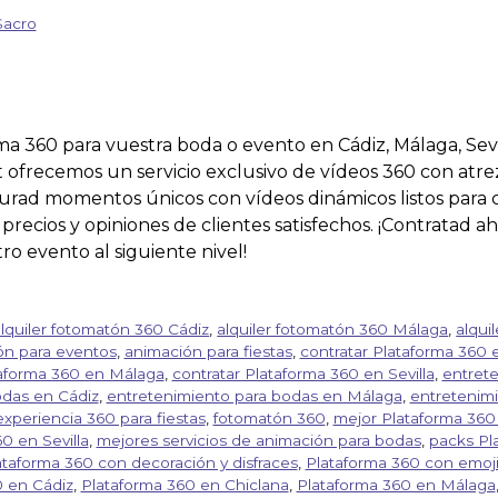
Sacro
ma 360 para vuestra boda o evento en Cádiz, Málaga, Sev
ofrecemos un servicio exclusivo de vídeos 360 con atrezz
turad momentos únicos con vídeos dinámicos listos para c
recios y opiniones de clientes satisfechos. ¡Contratad a
tro evento al siguiente nivel!
alquiler fotomatón 360 Cádiz
,
alquiler fotomatón 360 Málaga
,
alqui
ón para eventos
,
animación para fiestas
,
contratar Plataforma 360 
taforma 360 en Málaga
,
contratar Plataforma 360 en Sevilla
,
entrete
odas en Cádiz
,
entretenimiento para bodas en Málaga
,
entretenimi
experiencia 360 para fiestas
,
fotomatón 360
,
mejor Plataforma 360
0 en Sevilla
,
mejores servicios de animación para bodas
,
packs Pl
ataforma 360 con decoración y disfraces
,
Plataforma 360 con emoji
0 en Cádiz
,
Plataforma 360 en Chiclana
,
Plataforma 360 en Málaga