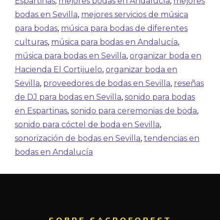
Espartinas
,
mejores bodas en Andalucía
,
mejores
bodas en Sevilla
,
mejores servicios de música
para bodas
,
música para bodas de diferentes
culturas
,
música para bodas en Andalucía
,
música para bodas en Sevilla
,
organizar boda en
Hacienda El Cortijuelo
,
organizar boda en
Sevilla
,
proveedores de bodas en Sevilla
,
reseñas
de DJ para bodas en Sevilla
,
sonido para bodas
en Espartinas
,
sonido para ceremonias de boda
,
sonido para cóctel de boda en Sevilla
,
sonorización de bodas en Sevilla
,
tendencias en
bodas en Andalucía