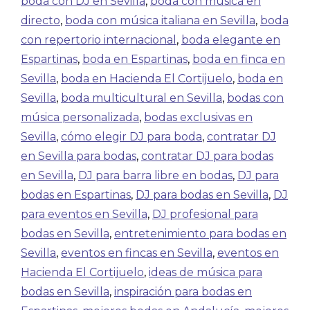
boda con DJ en Sevilla
,
boda con música en
directo
,
boda con música italiana en Sevilla
,
boda
con repertorio internacional
,
boda elegante en
Espartinas
,
boda en Espartinas
,
boda en finca en
Sevilla
,
boda en Hacienda El Cortijuelo
,
boda en
Sevilla
,
boda multicultural en Sevilla
,
bodas con
música personalizada
,
bodas exclusivas en
Sevilla
,
cómo elegir DJ para boda
,
contratar DJ
en Sevilla para bodas
,
contratar DJ para bodas
en Sevilla
,
DJ para barra libre en bodas
,
DJ para
bodas en Espartinas
,
DJ para bodas en Sevilla
,
DJ
para eventos en Sevilla
,
DJ profesional para
bodas en Sevilla
,
entretenimiento para bodas en
Sevilla
,
eventos en fincas en Sevilla
,
eventos en
Hacienda El Cortijuelo
,
ideas de música para
bodas en Sevilla
,
inspiración para bodas en