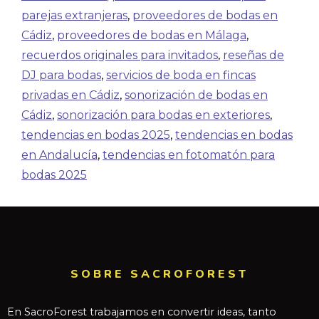
parejas extranjeras
,
proveedores de bodas en
Cádiz
,
proveedores de bodas en Málaga
,
recuerdos originales para invitados
,
reseñas de
DJ para bodas
,
servicios de boda en fincas
privadas en Cádiz
,
sonorización de bodas en
Cádiz
,
sonorización para bodas en exteriores
,
tendencias en bodas 2025
,
tendencias en bodas
en Andalucía
,
tendencias en fotomatón para
bodas 2025
SOBRE SACROFOREST
En SacroForest trabajamos en convertir ideas, tanto