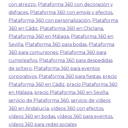
con atrezzo
,
Plataforma 360 con decoración y
disfraces
,
Plataforma 360 con emojis y efectos
,
Plataforma 360 con personalización
,
Plataforma
360 en Cádiz
,
Plataforma 360 en Chiclana
,
Plataforma 360 en Málaga
,
Plataforma 360 en
Sevilla
,
Plataforma 360 para bodas
,
Plataforma
360 para comuniones
,
Plataforma 360 para
cumpleaños
,
Plataforma 360 para despedidas
de soltero
,
Plataforma 360 para eventos
corporativos
,
Plataforma 360 para fiestas
,
precio
Plataforma 360 en Cádiz
,
precio Plataforma 360
en Málaga
,
precio Plataforma 360 en Sevilla
,
servicio de Plataforma 360
,
servicio de vídeos
360 en Andalucía
,
vídeos 360 con efectos
,
vídeos 360 en bodas
,
vídeos 360 para eventos
,
vídeos 360 para redes sociales