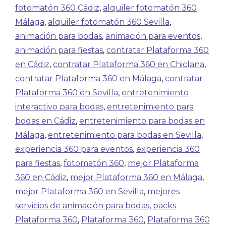
fotomatón 360 Cádiz
,
alquiler fotomatón 360
Málaga
,
alquiler fotomatón 360 Sevilla
,
animación para bodas
,
animación para eventos
,
animación para fiestas
,
contratar Plataforma 360
en Cádiz
,
contratar Plataforma 360 en Chiclana
,
contratar Plataforma 360 en Málaga
,
contratar
Plataforma 360 en Sevilla
,
entretenimiento
interactivo para bodas
,
entretenimiento para
bodas en Cádiz
,
entretenimiento para bodas en
Málaga
,
entretenimiento para bodas en Sevilla
,
experiencia 360 para eventos
,
experiencia 360
para fiestas
,
fotomatón 360
,
mejor Plataforma
360 en Cádiz
,
mejor Plataforma 360 en Málaga
,
mejor Plataforma 360 en Sevilla
,
mejores
servicios de animación para bodas
,
packs
Plataforma 360
,
Plataforma 360
,
Plataforma 360