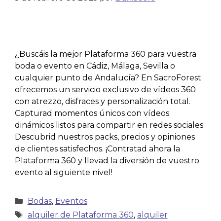
¿Buscáis la mejor Plataforma 360 para vuestra
boda o evento en Cádiz, Málaga, Sevilla o
cualquier punto de Andalucía? En SacroForest
ofrecemos un servicio exclusivo de vídeos 360
con atrezzo, disfraces y personalización total.
Capturad momentos únicos con vídeos
dinámicos listos para compartir en redes sociales.
Descubrid nuestros packs, precios y opiniones
de clientes satisfechos. ¡Contratad ahora la
Plataforma 360 y llevad la diversión de vuestro
evento al siguiente nivel!
Bodas
,
Eventos
alquiler de Plataforma 360
,
alquiler