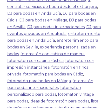
contratar servicios de boda desde el extranjero
,
DJ para bodas en Andalucía
,
DJ para bodas en
Cádiz
,
DJ para bodas en Málaga
,
DJ para bodas
en Sevilla
,
DJ para bodas internacionales
,
DJ para
eventos privados en Andalucía
,
entretenimiento
para bodas en Andalucía
,
entretenimiento para
bodas en Sevilla
,
experiencia personalizada en
bodas
,
fotomatón con cabina de madera
,
fotomatón con cabina rústica
,
fotomatón con
impresión instantánea
,
fotomatón en finca
privada
,
fotomatón para bodas en Cádiz
,
fotomatón para bodas en Málaga
,
fotomatón
para bodas internacionales
,
fotomatón
personalizado para bodas
,
fotomatón vintage
para bodas
,
ideas de fotomatón para bodas
,
lista
de música para bodas multiculturales
,
mejores