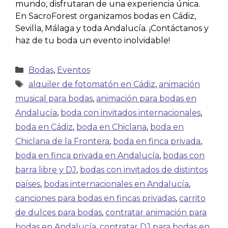
mundo, disfrutaran de una experiencia única.
En SacroForest organizamos bodas en Cádiz,
Sevilla, Málaga y toda Andalucía. ¡Contáctanos y
haz de tu boda un evento inolvidable!
Bodas
,
Eventos
alquiler de fotomatón en Cádiz
,
animación
musical para bodas
,
animación para bodas en
Andalucía
,
boda con invitados internacionales
,
boda en Cádiz
,
boda en Chiclana
,
boda en
Chiclana de la Frontera
,
boda en finca privada
,
boda en finca privada en Andalucía
,
bodas con
barra libre y DJ
,
bodas con invitados de distintos
países
,
bodas internacionales en Andalucía
,
canciones para bodas en fincas privadas
,
carrito
de dulces para bodas
,
contratar animación para
bodas en Andalucía
,
contratar DJ para bodas en