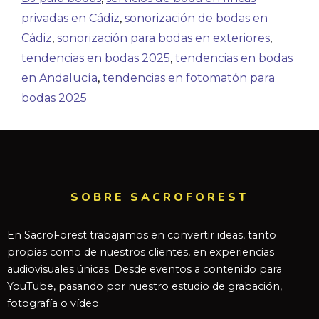
privadas en Cádiz
,
sonorización de bodas en
Cádiz
,
sonorización para bodas en exteriores
,
tendencias en bodas 2025
,
tendencias en bodas
en Andalucía
,
tendencias en fotomatón para
bodas 2025
SOBRE SACROFOREST
En SacroForest trabajamos en convertir ideas, tanto
propias como de nuestros clientes, en experiencias
audiovisuales únicas. Desde eventos a contenido para
YouTube, pasando por nuestro estudio de grabación,
fotografía o vídeo.