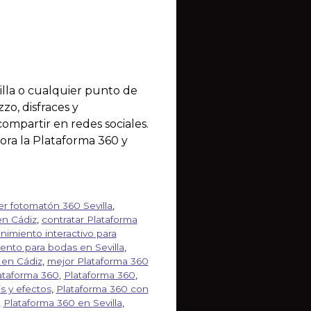
illa o cualquier punto de
o, disfraces y
ompartir en redes sociales.
hora la Plataforma 360 y
ler fotomatón 360 Sevilla
,
en Cádiz
,
contratar Plataforma
nimiento interactivo para
ento para bodas en Sevilla
,
 en Cádiz
,
mejor Plataforma 360
ataforma 360
,
Plataforma 360
,
s y efectos
,
Plataforma 360 con
,
Plataforma 360 en Sevilla
,