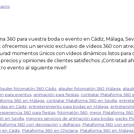
Sacro
ma 360 para vuestra boda o evento en Cádiz, Málaga, Sev
ofrecemos un servicio exclusivo de vídeos 360 con atrezz
turad momentos únicos con vídeos dinámicos listos para c
recios y opiniones de clientes satisfechos. ¡Contratad a
tro evento al siguiente nivel!
alquiler fotomatón 360 Cádiz
,
alquiler fotomatón 360 Málaga
,
alqui
ón para eventos
,
animación para fiestas
,
contratar Plataforma 360 
taforma 360 en Málaga
,
contratar Plataforma 360 en Sevilla
,
entrete
odas en Cádiz
,
entretenimiento para bodas en Málaga
,
entretenimi
experiencia 360 para fiestas
,
fotomatón 360
,
mejor Plataforma 360
0 en Sevilla
,
mejores servicios de animación para bodas
,
packs Pl
ataforma 360 con decoración y disfraces
,
Plataforma 360 con emoji
0 en Cádiz
,
Plataforma 360 en Chiclana
,
Plataforma 360 en Málaga