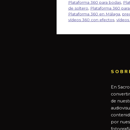
Plataforma 360 para bodas
,
Pla
de soltero
,
Plataforma 360 para
Plataforma 360 en Málaga
,
prec
vídeos 360 con efectos
,
vídeos
SOBR
En Sacro
converti
de nuestr
audiovisu
contenid
por nues
fotografí