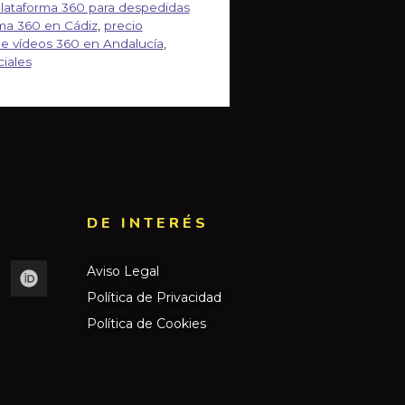
lataforma 360 para despedidas
rma 360 en Cádiz
,
precio
de vídeos 360 en Andalucía
,
iales
DE INTERÉS​
Aviso Legal
Política de Privacidad
Política de Cookies