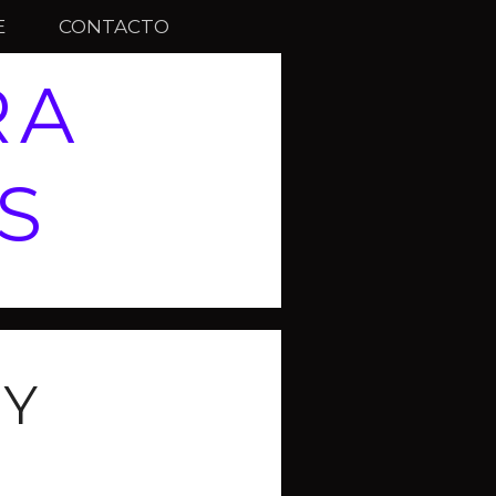
E
CONTACTO
RA
S
 Y