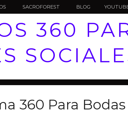
IOS
SACROFOREST
BLOG
YOUTUB
OS 360 PA
S SOCIALE
ma 360 Para Bodas