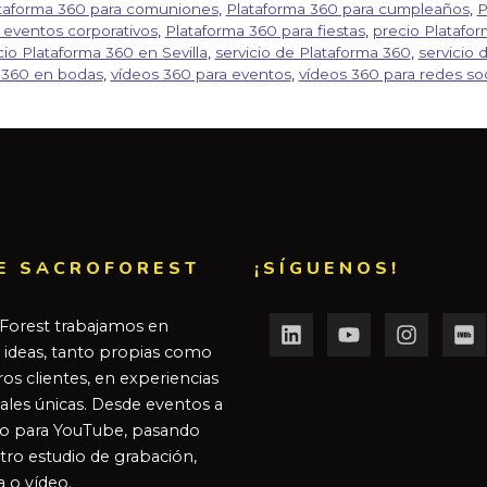
taforma 360 para comuniones
,
Plataforma 360 para cumpleaños
,
P
 eventos corporativos
,
Plataforma 360 para fiestas
,
precio Platafo
io Plataforma 360 en Sevilla
,
servicio de Plataforma 360
,
servicio 
 360 en bodas
,
vídeos 360 para eventos
,
vídeos 360 para redes soc
E SACROFOREST
¡SÍGUENOS!
Forest trabajamos en
r ideas, tanto propias como
os clientes, en experiencias
ales únicas. Desde eventos a
o para YouTube, pasando
tro estudio de grabación,
a o vídeo.