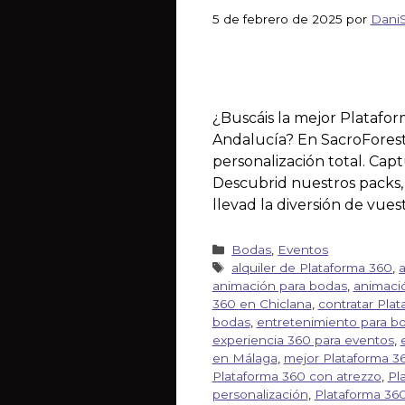
5 de febrero de 2025
por
Dani
¿Buscáis la mejor Platafor
Andalucía? En SacroForest 
personalización total. Cap
Descubrid nuestros packs, p
llevad la diversión de vues
Bodas
,
Eventos
alquiler de Plataforma 360
,
animación para bodas
,
animaci
360 en Chiclana
,
contratar Pla
bodas
,
entretenimiento para b
experiencia 360 para eventos
,
en Málaga
,
mejor Plataforma 36
Plataforma 360 con atrezzo
,
Pl
personalización
,
Plataforma 36