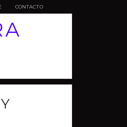
E
CONTACTO
RA
 Y