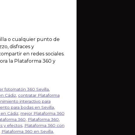
illa o cualquier punto de
o, disfraces y
ompartir en redes sociales.
hora la Plataforma 360 y
ler fotomatón 360 Sevilla
,
en Cádiz
,
contratar Plataforma
nimiento interactivo para
ento para bodas en Sevilla
,
 en Cádiz
,
mejor Plataforma 360
ataforma 360
,
Plataforma 360
,
s y efectos
,
Plataforma 360 con
,
Plataforma 360 en Sevilla
,