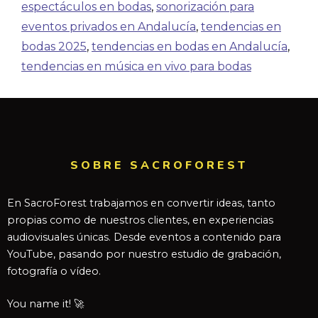
espectáculos en bodas
,
sonorización para
eventos privados en Andalucía
,
tendencias en
bodas 2025
,
tendencias en bodas en Andalucía
,
tendencias en música en vivo para bodas
SOBRE SACROFOREST
En SacroForest trabajamos en convertir ideas, tanto
propias como de nuestros clientes, en experiencias
audiovisuales únicas. Desde eventos a contenido para
YouTube, pasando por nuestro estudio de grabación,
fotografía o vídeo.
You name it! 🚀