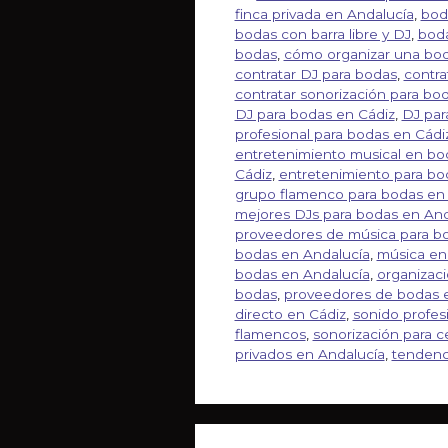
finca privada en Andalucía
,
bod
bodas con barra libre y DJ
,
boda
bodas
,
cómo organizar una bod
contratar DJ para bodas
,
contra
contratar sonorización para bo
DJ para bodas en Cádiz
,
DJ par
profesional para bodas en Cádi
entretenimiento musical en bod
Cádiz
,
entretenimiento para bod
grupo flamenco para bodas en
mejores DJs para bodas en And
proveedores de música para b
bodas en Andalucía
,
música en
bodas en Andalucía
,
organizaci
bodas
,
proveedores de bodas 
directo en Cádiz
,
sonido profes
flamencos
,
sonorización para 
privados en Andalucía
,
tendenc