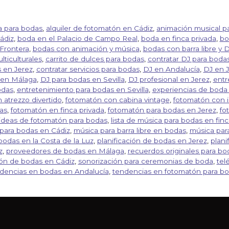
ca para bodas
,
alquiler de fotomatón en Cádiz
,
animación musical p
ádiz
,
boda en el Palacio de Campo Real
,
boda en finca privada
,
bo
 Frontera
,
bodas con animación y música
,
bodas con barra libre y 
ticulturales
,
carrito de dulces para bodas
,
contratar DJ para boda
 en Jerez
,
contratar servicios para bodas
,
DJ en Andalucía
,
DJ en J
 en Málaga
,
DJ para bodas en Sevilla
,
DJ profesional en Jerez
,
entr
odas
,
entretenimiento para bodas en Sevilla
,
experiencias de boda
 atrezzo divertido
,
fotomatón con cabina vintage
,
fotomatón con 
as
,
fotomatón en finca privada
,
fotomatón para bodas en Jerez
,
fo
ideas de fotomatón para bodas
,
lista de música para bodas en finc
para bodas en Cádiz
,
música para barra libre en bodas
,
música par
bodas en la Costa de la Luz
,
planificación de bodas en Jerez
,
plani
z
,
proveedores de bodas en Málaga
,
recuerdos originales para bo
ión de bodas en Cádiz
,
sonorización para ceremonias de boda
,
tel
dencias en bodas en Andalucía
,
tendencias en fotomatón para b