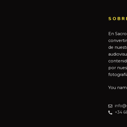
SOBR
En Sacro
converti
de nuestr
audiovisu
contenid
por nues
fotografí
You name 
info@
+34 6