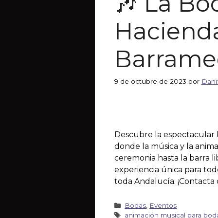
🎶 La Bo
Hacienda
Barrame
9 de octubre de 2023
por
Dani
Descubre la espectacular 
donde la música y la animac
ceremonia hasta la barra l
experiencia única para todo
toda Andalucía. ¡Contacta 
Bodas
,
Eventos
animación musical para bod