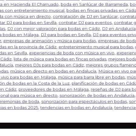
a en Hacienda El Charruado
,
boda en Sanlúcar de Barrameda
,
bo
s con entretenimiento musical
,
bodas en fincas privadas en Cádi
a con música en directo
,
contratación de DJ en Sanlúcar
,
contrata
tar DJ para bodas en Sevilla
,
contratar DJ para eventos
,
contratar 
das
,
DJ con mejor valoración para bodas en Cádiz
,
DJ en Andalucía
a bodas en Málaga
,
DJ para bodas en Sevilla
,
DJ para eventos pri
z
,
empresas de animación y música para bodas
,
empresas de boda
as en la provincia de Cádiz
,
entretenimiento musical para bodas
,
as en Sevilla
,
experiencias de boda con música en vivo
,
experien
 Cádiz
,
lista de música para bodas en fincas privadas
,
mejores boda
alucía
,
mejores DJs para bodas en Cádiz
,
mejores grupos flamenc
odas
,
música en directo en bodas en Andalucía
,
Música en vivo pa
 vivo para bodas en Málaga
,
música para barra libre en bodas
,
músi
ón de bodas en la Costa de la Luz
,
planificación de bodas en Cádi
en Cádiz
,
proveedores de bodas en Málaga
,
reseñas de DJ para b
ional para música en directo
,
sonorización de bodas en Andalucía
ceremonias de boda
,
sonorización para espectáculos en bodas
,
son
ias en bodas 2025
,
tendencias en bodas en Andalucía
,
tendencia