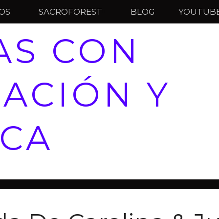
IOS
SACROFOREST
BLOG
YOUTUB
AS CON
ACIÓN Y
ICA