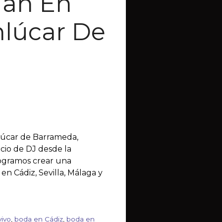
uan En
nlúcar De
lúcar de Barrameda,
icio de DJ desde la
logramos crear una
en Cádiz, Sevilla, Málaga y
vivo
,
boda en Cádiz
,
boda en