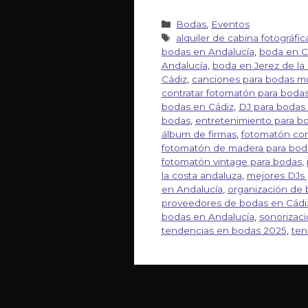
Bodas
,
Eventos
alquiler de cabina fotográfi
bodas en Andalucía
,
boda en C
Andalucía
,
boda en Jerez de la
Cádiz
,
canciones para bodas mul
contratar fotomatón para bodas
bodas en Cádiz
,
DJ para bodas
bodas
,
entretenimiento para b
álbum de firmas
,
fotomatón con
fotomatón de madera para bod
fotomatón vintage para bodas
,
la costa andaluza
,
mejores DJs 
en Andalucía
,
organización de 
proveedores de bodas en Cádi
bodas en Andalucía
,
sonorizac
tendencias en bodas 2025
,
ten