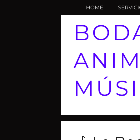
HOME
SERVIC
BOD
ANIM
MÚS