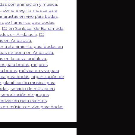
das con animación y música
,
z
,
cómo elegir la música para
r artistas en vivo para bodas
,
grupo flamenco para bodas
,
,
DJ en Sanlúcar de Barrameda
,
vados en Andalucía
,
DJ
s en Andalucía
,
entretenimiento para bodas en
cias de boda en Andalucía
,
s en la costa andaluza
,
os para bodas
,
mejores
ra bodas
,
música en vivo para
ca para bodas
,
organización de
z
,
planificación musical para
odas
,
servicio de música en
,
sonorización de grupos
orización para eventos
s en música en vivo para bodas