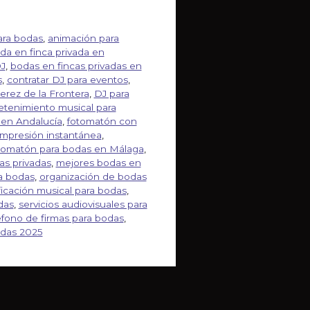
ara bodas
,
animación para
da en finca privada en
DJ
,
bodas en fincas privadas en
s
,
contratar DJ para eventos
,
erez de la Frontera
,
DJ para
etenimiento musical para
 en Andalucía
,
fotomatón con
impresión instantánea
,
tomatón para bodas en Málaga
,
as privadas
,
mejores bodas en
a bodas
,
organización de bodas
ficación musical para bodas
,
das
,
servicios audiovisuales para
éfono de firmas para bodas
,
odas 2025