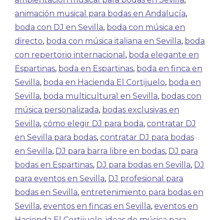
animación musical para bodas en Andalucía
,
boda con DJ en Sevilla
,
boda con música en
directo
,
boda con música italiana en Sevilla
,
boda
con repertorio internacional
,
boda elegante en
Espartinas
,
boda en Espartinas
,
boda en finca en
Sevilla
,
boda en Hacienda El Cortijuelo
,
boda en
Sevilla
,
boda multicultural en Sevilla
,
bodas con
música personalizada
,
bodas exclusivas en
Sevilla
,
cómo elegir DJ para boda
,
contratar DJ
en Sevilla para bodas
,
contratar DJ para bodas
en Sevilla
,
DJ para barra libre en bodas
,
DJ para
bodas en Espartinas
,
DJ para bodas en Sevilla
,
DJ
para eventos en Sevilla
,
DJ profesional para
bodas en Sevilla
,
entretenimiento para bodas en
Sevilla
,
eventos en fincas en Sevilla
,
eventos en
Hacienda El Cortijuelo
,
ideas de música para