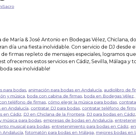
iSacro
 de María & José Antonio en Bodegas Vélez, Chiclana, do
an día una fiesta inolvidable. Con servicio de DJ desde el 
no de firmas repleto de mensajes especiales, logramos q
t ofrecemos estos servicios en Cádiz, Sevilla, Málaga y 
boda sea inolvidable!
as para bodas
,
animación para bodas en Andalucía
,
audiolibro de f
ón y música
,
boda con cabina de firmas
,
boda en Bodegas Vélez
,
con teléfono de firmas
,
cómo elegir la música para bodas
,
contrat
s en Andalucía
,
contratar DJ para bodas
,
contratar teléfono de fir
s en Cádiz
,
DJ en Chiclana de la Frontera
,
DJ para bodas en Cádiz
y música para bodas
,
empresas de bodas en Andalucía
,
entreteni
ento musical para bodas
,
entretenimiento para bodas en Cádiz
,
en
n Andalucía
,
fotomatón para bodas en Málaga
,
mejores bodas en l