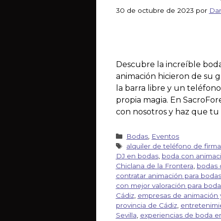
30 de octubre de 2023
por
Dan
Descubre la increíble boda
animación hicieron de su gr
la barra libre y un teléfo
propia magia. En SacroFores
con nosotros y haz que tu 
Bodas
,
Eventos
alquiler de teléfono de firm
DJ en bodas
,
boda con animaci
Chiclana de la Frontera
,
bodas 
contratar animación para boda
con mejor valoración para boda
Cádiz
,
empresas de animación 
provincia de Cádiz
,
entretenimi
Sevilla
,
experiencias de boda e