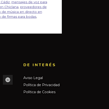
 Cádiz
,
mensajes de voz para
en Chiclana
,
proveedores de
o de música en directo en
o de firmas para bodas
,
DE INTERÉS​
Aviso Legal
Política de Privacidad
Política de Cookies