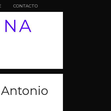
E
CONTACTO
INA
 Antonio
a