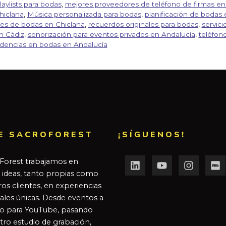
aylists para bodas
,
mejores proveedores de teléfono de firmas en
hiclana
,
Música personalizada para bodas
,
planificación de bodas 
es de bodas en Chiclana
,
recuerdos originales para bodas
,
servici
n Cádiz
,
sonorización para eventos privados en Andalucía
,
teléfon
dencias en bodas en Andalucía
E SACROFOREST
¡SÍGUENOS!
Forest trabajamos en
r ideas, tanto propias como
os clientes, en experiencias
ales únicas. Desde eventos a
o para YouTube, pasando
tro estudio de grabación,