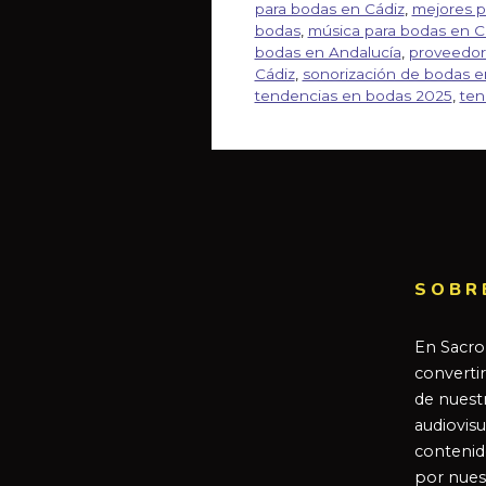
para bodas en Cádiz
,
mejores pl
bodas
,
música para bodas en C
bodas en Andalucía
,
proveedor
Cádiz
,
sonorización de bodas e
tendencias en bodas 2025
,
ten
SOBR
En Sacro
converti
de nuestr
audiovisu
contenid
por nues