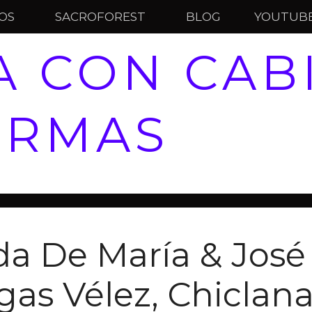
IOS
SACROFOREST
BLOG
YOUTUB
 CON CAB
IRMAS
da De María & José
as Vélez, Chiclan