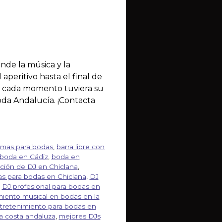
nde la música y la
aperitivo hasta el final de
ue cada momento tuviera su
toda Andalucía. ¡Contacta
irmas para bodas
,
barra libre con
boda en Cádiz
,
boda en
ación de DJ en Chiclana
,
mas para bodas en Chiclana
,
DJ
,
DJ profesional para bodas en
miento musical en bodas en la
tretenimiento para bodas en
a costa andaluza
,
mejores DJs