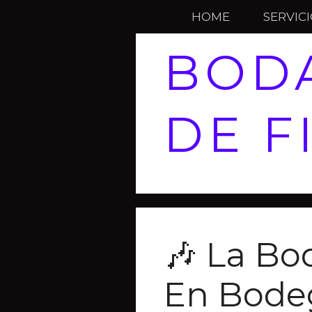
HOME
SERVIC
BODA
DE F
🎶 La Bo
En Bodeg