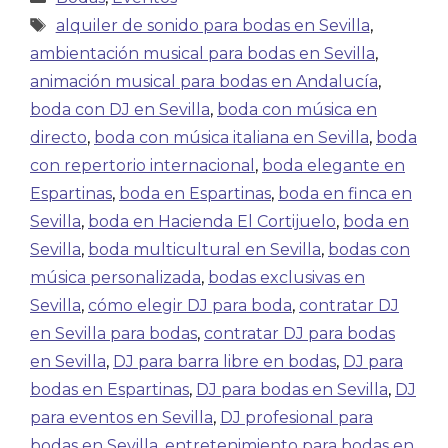
alquiler de sonido para bodas en Sevilla
,
ambientación musical para bodas en Sevilla
,
animación musical para bodas en Andalucía
,
boda con DJ en Sevilla
,
boda con música en
directo
,
boda con música italiana en Sevilla
,
boda
con repertorio internacional
,
boda elegante en
Espartinas
,
boda en Espartinas
,
boda en finca en
Sevilla
,
boda en Hacienda El Cortijuelo
,
boda en
Sevilla
,
boda multicultural en Sevilla
,
bodas con
música personalizada
,
bodas exclusivas en
Sevilla
,
cómo elegir DJ para boda
,
contratar DJ
en Sevilla para bodas
,
contratar DJ para bodas
en Sevilla
,
DJ para barra libre en bodas
,
DJ para
bodas en Espartinas
,
DJ para bodas en Sevilla
,
DJ
para eventos en Sevilla
,
DJ profesional para
bodas en Sevilla
,
entretenimiento para bodas en