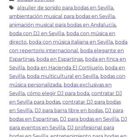
alquiler de sonido para bodas en Sevilla
,
ambientación musical para bodas en Sevilla
,
animación musical para bodas en Andalucía
,
boda con DJ en Sevilla
,
boda con música en
directo
,
boda con música italiana en Sevilla
,
boda
con repertorio internacional
,
boda elegante en
Espartinas
,
boda en Espartinas
,
boda en finca en
Sevilla
,
boda en Hacienda El Cortijuelo
,
boda en
Sevilla
,
boda multicultural en Sevilla
,
bodas con
música personalizada
,
bodas exclusivas en
Sevilla
,
cómo elegir DJ para boda
,
contratar DJ
en Sevilla para bodas
,
contratar DJ para bodas
en Sevilla
,
DJ para barra libre en bodas
,
DJ para
bodas en Espartinas
,
DJ para bodas en Sevilla
,
DJ
para eventos en Sevilla
,
DJ profesional para
bodas en Sevilla
,
entretenimiento para bodas en