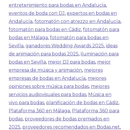
entretenimiento para bodas en Andalucía
,
eventos de boda con DJ
,
expertos en bodas en
Andalucía
,
fotomatón con atrezzo en Andalucía
,
fotomatón para bodas en Cádiz
,
fotomatón para
bodas en Málaga
,
fotomatón para bodas en
Sevilla
,
ganadores Wedding Awards 2025
,
ideas
de animación para bodas 2025
,
iluminación para
bodas en Sevilla
,
mejor DJ para bodas
,
mejor
empresa de música y animación
,
mejores
empresas de bodas en Andalucía
,
mejores
opiniones sobre música para bodas
,
mejores
servicios audiovisuales para bodas
,
Música en
vivo para bodas
,
planificación de bodas en Cádiz
,
Plataforma 360 en Málaga
,
Plataforma 360 para
bodas
,
proveedores de bodas premiados en
2025
,
proveedores recomendados en Bodas.net
,