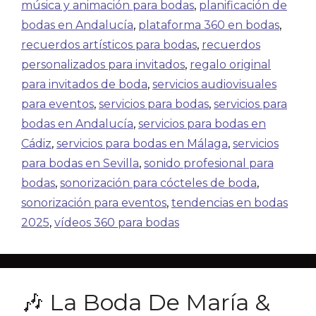
música y animación para bodas
,
planificación de
bodas en Andalucía
,
plataforma 360 en bodas
,
recuerdos artísticos para bodas
,
recuerdos
personalizados para invitados
,
regalo original
para invitados de boda
,
servicios audiovisuales
para eventos
,
servicios para bodas
,
servicios para
bodas en Andalucía
,
servicios para bodas en
Cádiz
,
servicios para bodas en Málaga
,
servicios
para bodas en Sevilla
,
sonido profesional para
bodas
,
sonorización para cócteles de boda
,
sonorización para eventos
,
tendencias en bodas
2025
,
vídeos 360 para bodas
🎶 La Boda De María &