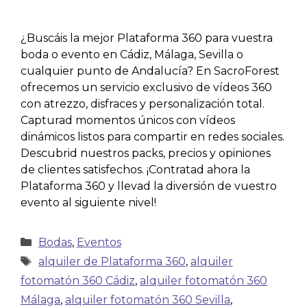
¿Buscáis la mejor Plataforma 360 para vuestra
boda o evento en Cádiz, Málaga, Sevilla o
cualquier punto de Andalucía? En SacroForest
ofrecemos un servicio exclusivo de vídeos 360
con atrezzo, disfraces y personalización total.
Capturad momentos únicos con vídeos
dinámicos listos para compartir en redes sociales.
Descubrid nuestros packs, precios y opiniones
de clientes satisfechos. ¡Contratad ahora la
Plataforma 360 y llevad la diversión de vuestro
evento al siguiente nivel!
Bodas
,
Eventos
alquiler de Plataforma 360
,
alquiler
fotomatón 360 Cádiz
,
alquiler fotomatón 360
Málaga
,
alquiler fotomatón 360 Sevilla
,