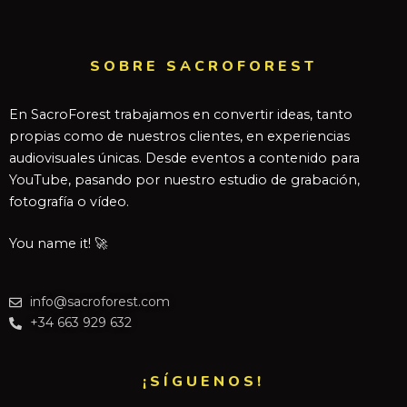
SOBRE SACROFOREST
En SacroForest trabajamos en convertir ideas, tanto
propias como de nuestros clientes, en experiencias
audiovisuales únicas. Desde eventos a contenido para
YouTube, pasando por nuestro estudio de grabación,
fotografía o vídeo.
You name it! 🚀
info@sacroforest.com
+34 663 929 632
¡SÍGUENOS!