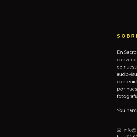
SOBR
En Sacro
converti
de nuestr
audiovisu
contenid
por nues
fotografí
You name 
info@