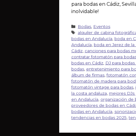
para bodas en Cádiz, Sevil
inolvidable!
Bodas
,
Eventos
alquiler de cabina fotográfi
bodas en Andalucía
,
boda en C
Andalucía
,
boda en Jerez de la
Cádiz
,
canciones para bodas mul
contratar fotomatón para bodas
bodas en Cádiz
,
DJ para bodas
bodas
,
entretenimiento para b
álbum de firmas
,
fotomatón con
fotomatón de madera para bod
fotomatón vintage para bodas
,
la costa andaluza
,
mejores DJs 
en Andalucía
,
organización de 
proveedores de bodas en Cádi
bodas en Andalucía
,
sonorizac
tendencias en bodas 2025
,
ten