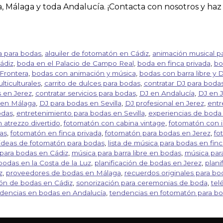
la, Málaga y toda Andalucía. ¡Contacta con nosotros y ha
ca para bodas
,
alquiler de fotomatón en Cádiz
,
animación musical p
ádiz
,
boda en el Palacio de Campo Real
,
boda en finca privada
,
bo
 Frontera
,
bodas con animación y música
,
bodas con barra libre y 
ticulturales
,
carrito de dulces para bodas
,
contratar DJ para boda
 en Jerez
,
contratar servicios para bodas
,
DJ en Andalucía
,
DJ en J
 en Málaga
,
DJ para bodas en Sevilla
,
DJ profesional en Jerez
,
entr
odas
,
entretenimiento para bodas en Sevilla
,
experiencias de boda
 atrezzo divertido
,
fotomatón con cabina vintage
,
fotomatón con 
as
,
fotomatón en finca privada
,
fotomatón para bodas en Jerez
,
fo
ideas de fotomatón para bodas
,
lista de música para bodas en finc
para bodas en Cádiz
,
música para barra libre en bodas
,
música par
bodas en la Costa de la Luz
,
planificación de bodas en Jerez
,
plani
z
,
proveedores de bodas en Málaga
,
recuerdos originales para bo
ión de bodas en Cádiz
,
sonorización para ceremonias de boda
,
tel
dencias en bodas en Andalucía
,
tendencias en fotomatón para b