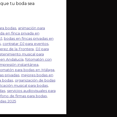
z que tu boda sea
ara bodas
,
animación para
da en finca privada en
DJ
,
bodas en fincas privadas en
s
,
contratar DJ para eventos
,
erez de la Frontera
,
DJ para
etenimiento musical para
 en Andalucía
,
fotomatón con
impresión instantánea
,
tomatón para bodas en Málaga
,
as privadas
,
mejores bodas en
a bodas
,
organización de bodas
ficación musical para bodas
,
das
,
servicios audiovisuales para
éfono de firmas para bodas
,
odas 2025