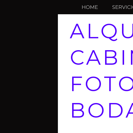
HOME
SERVIC
ALQU
CABI
FOTO
BOD