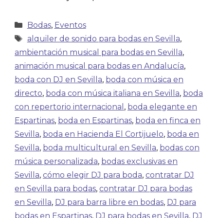
Bodas
,
Eventos
alquiler de sonido para bodas en Sevilla
,
ambientación musical para bodas en Sevilla
,
animación musical para bodas en Andalucía
,
boda con DJ en Sevilla
,
boda con música en
directo
,
boda con música italiana en Sevilla
,
boda
con repertorio internacional
,
boda elegante en
Espartinas
,
boda en Espartinas
,
boda en finca en
Sevilla
,
boda en Hacienda El Cortijuelo
,
boda en
Sevilla
,
boda multicultural en Sevilla
,
bodas con
música personalizada
,
bodas exclusivas en
Sevilla
,
cómo elegir DJ para boda
,
contratar DJ
en Sevilla para bodas
,
contratar DJ para bodas
en Sevilla
,
DJ para barra libre en bodas
,
DJ para
bodas en Espartinas
,
DJ para bodas en Sevilla
,
DJ