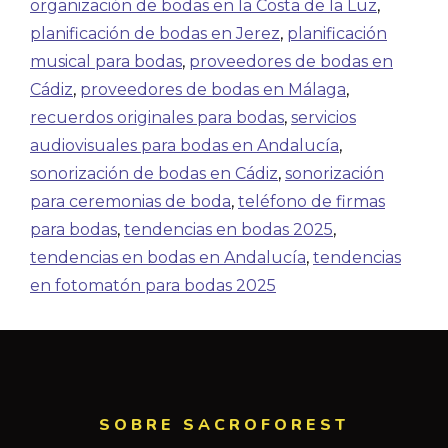
organización de bodas en la Costa de la Luz
,
planificación de bodas en Jerez
,
planificación
musical para bodas
,
proveedores de bodas en
Cádiz
,
proveedores de bodas en Málaga
,
recuerdos originales para bodas
,
servicios
audiovisuales para bodas en Andalucía
,
sonorización de bodas en Cádiz
,
sonorización
para ceremonias de boda
,
teléfono de firmas
para bodas
,
tendencias en bodas 2025
,
tendencias en bodas en Andalucía
,
tendencias
en fotomatón para bodas 2025
SOBRE SACROFOREST