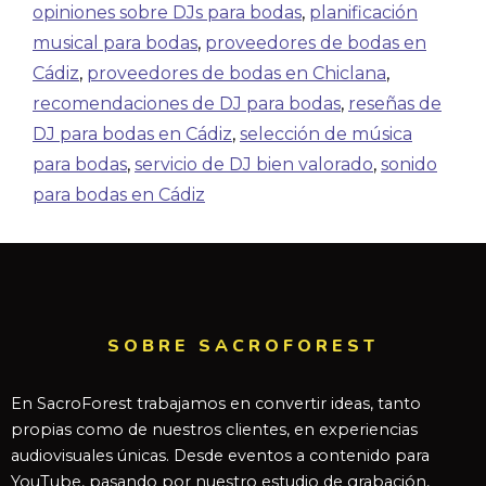
opiniones sobre DJs para bodas
,
planificación
musical para bodas
,
proveedores de bodas en
Cádiz
,
proveedores de bodas en Chiclana
,
recomendaciones de DJ para bodas
,
reseñas de
DJ para bodas en Cádiz
,
selección de música
para bodas
,
servicio de DJ bien valorado
,
sonido
para bodas en Cádiz
SOBRE SACROFOREST
En SacroForest trabajamos en convertir ideas, tanto
propias como de nuestros clientes, en experiencias
audiovisuales únicas. Desde eventos a contenido para
YouTube, pasando por nuestro estudio de grabación,