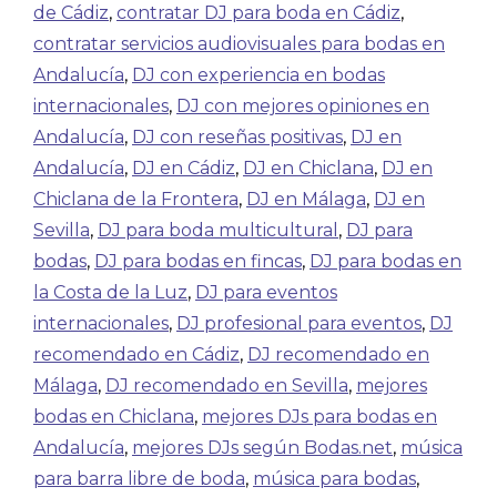
de Cádiz
,
contratar DJ para boda en Cádiz
,
contratar servicios audiovisuales para bodas en
Andalucía
,
DJ con experiencia en bodas
internacionales
,
DJ con mejores opiniones en
Andalucía
,
DJ con reseñas positivas
,
DJ en
Andalucía
,
DJ en Cádiz
,
DJ en Chiclana
,
DJ en
Chiclana de la Frontera
,
DJ en Málaga
,
DJ en
Sevilla
,
DJ para boda multicultural
,
DJ para
bodas
,
DJ para bodas en fincas
,
DJ para bodas en
la Costa de la Luz
,
DJ para eventos
internacionales
,
DJ profesional para eventos
,
DJ
recomendado en Cádiz
,
DJ recomendado en
Málaga
,
DJ recomendado en Sevilla
,
mejores
bodas en Chiclana
,
mejores DJs para bodas en
Andalucía
,
mejores DJs según Bodas.net
,
música
para barra libre de boda
,
música para bodas
,