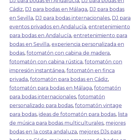
DJ para bodas en Andalucía
,
DJ para bodas en
Cádiz
,
DJ para bodas en Málaga
,
DJ para bodas
en Sevilla
,
DJ para bodas internacionales
,
DJ para
eventos privados en Andalucía
,
entretenimiento
para bodas en Andalucía
,
entretenimiento para
bodas en Sevilla
,
experiencia personalizada en
bodas
,
fotomatón con cabina de madera
,
fotomatón con cabina rústica
,
fotomatón con
impresión instantánea
,
fotomatón en finca
privada
,
fotomatón para bodas en Cádiz
,
fotomatón para bodas en Málaga
,
fotomatón
para bodas internacionales
,
fotomatón
personalizado para bodas
,
fotomatón vintage
para bodas
,
ideas de fotomatón para bodas
,
lista
de música para bodas multiculturales
,
mejores
bodas en la costa andaluza
,
mejores DJs para