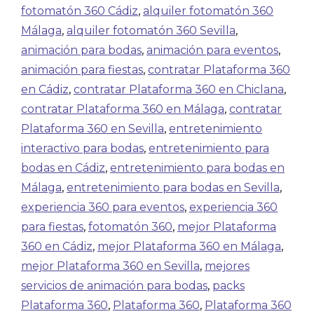
fotomatón 360 Cádiz
,
alquiler fotomatón 360
Málaga
,
alquiler fotomatón 360 Sevilla
,
animación para bodas
,
animación para eventos
,
animación para fiestas
,
contratar Plataforma 360
en Cádiz
,
contratar Plataforma 360 en Chiclana
,
contratar Plataforma 360 en Málaga
,
contratar
Plataforma 360 en Sevilla
,
entretenimiento
interactivo para bodas
,
entretenimiento para
bodas en Cádiz
,
entretenimiento para bodas en
Málaga
,
entretenimiento para bodas en Sevilla
,
experiencia 360 para eventos
,
experiencia 360
para fiestas
,
fotomatón 360
,
mejor Plataforma
360 en Cádiz
,
mejor Plataforma 360 en Málaga
,
mejor Plataforma 360 en Sevilla
,
mejores
servicios de animación para bodas
,
packs
Plataforma 360
,
Plataforma 360
,
Plataforma 360