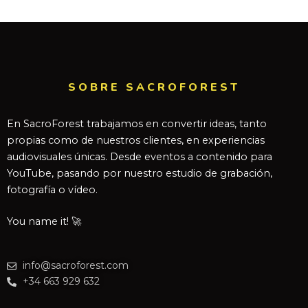
SOBRE SACROFOREST
En SacroForest trabajamos en convertir ideas, tanto
propias como de nuestros clientes, en experiencias
audiovisuales únicas. Desde eventos a contenido para
YouTube, pasando por nuestro estudio de grabación,
fotografía o vídeo.
You name it! 🚀
info@sacroforest.com
+34 663 929 632