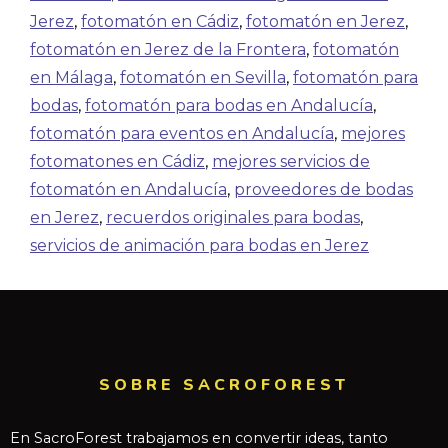
Jerez
,
fotomatón en Cádiz
,
fotomatón en Jerez
,
fotomatón en Jerez de la Frontera
,
fotomatón
en Málaga
,
fotomatón en Sevilla
,
fotomatón para
bodas
,
fotomatón para bodas en Andalucía
,
fotomatón para eventos en Andalucía
,
mejores
fotomatones en Cádiz
,
mejores servicios de
fotomatón en Andalucía
,
proveedores de bodas
en Jerez
,
recuerdos originales para bodas
,
servicios de animación para bodas en Jerez
SOBRE SACROFOREST
En SacroForest trabajamos en convertir ideas, tanto