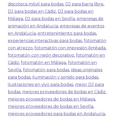
discoteca móvil para bodas
,
DJ para barra libre
,
DJ para bodas en Cádiz
,
DJ para bodas en
Málaga
,
DJ para bodas en Sevilla
,
empresas de
animación en Andalucía
,
empresas de eventos
en Andalucía
,
entretenimiento para bodas
,
experiencias interactivas para bodas
,
fotomatón
con atrezzo
,
fotomatón con impresión ilimitada
,
fotomatón con neón decorativo
,
fotomatón en
Cádiz
,
fotomatón en Málaga
,
fotomatón en
Sevilla
,
fotomatón para bodas
,
ideas originales
para bodas
,
iluminación y sonido para bodas
,
ilustraciones en vivo para bodas
,
mejor DJ para
bodas
,
mejores proveedores de bodas en Cádiz
,
mejores proveedores de bodas en Málaga
,
mejores proveedores de bodas en Sevilla
,
mejores proveedores para bodas en Andalucía
,