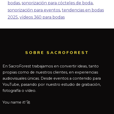
bodas
,
sonorización para cócteles de boda
,
sonorización para eventos
,
tendencias en bodas
2025
,
vídeos 360 para bodas
SOBRE SACROFOREST
En SacroForest trabajamos en convertir ideas, tanto
propias como de nuestros clientes, en experiencias
audiovisuales únicas. Desde eventos a contenido para
YouTube, pasando por nuestro estudio de grabación,
fotografía o vídeo.
You name it! 🚀