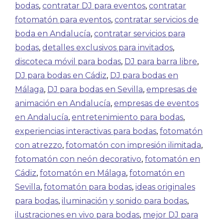
bodas
,
contratar DJ para eventos
,
contratar
fotomatón para eventos
,
contratar servicios de
boda en Andalucía
,
contratar servicios para
bodas
,
detalles exclusivos para invitados
,
discoteca móvil para bodas
,
DJ para barra libre
,
DJ para bodas en Cádiz
,
DJ para bodas en
Málaga
,
DJ para bodas en Sevilla
,
empresas de
animación en Andalucía
,
empresas de eventos
en Andalucía
,
entretenimiento para bodas
,
experiencias interactivas para bodas
,
fotomatón
con atrezzo
,
fotomatón con impresión ilimitada
,
fotomatón con neón decorativo
,
fotomatón en
Cádiz
,
fotomatón en Málaga
,
fotomatón en
Sevilla
,
fotomatón para bodas
,
ideas originales
para bodas
,
iluminación y sonido para bodas
,
ilustraciones en vivo para bodas
,
mejor DJ para