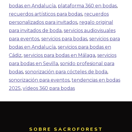
bodas en Andalucía
,
plataforma 360 en bodas
,
recuerdos artísticos para bodas
,
recuerdos
personalizados para invitados
,
regalo original
para invitados de boda
,
servicios audiovisuales
para eventos
,
servicios para bodas
,
servicios para
bodas en Andalucía
,
servicios para bodas en
Cádiz
,
servicios para bodas en Málaga
,
servicios
para bodas en Sevilla
,
sonido profesional para
bodas
,
sonorización para cócteles de boda
,
sonorización para eventos
,
tendencias en bodas
2025
,
vídeos 360 para bodas
SOBRE SACROFOREST