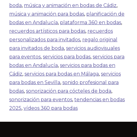
boda
,
música y animación en bodas de Cádiz
,
música y animación para bodas
,
planificación de
bodas en Andalucía
,
plataforma 360 en bodas
,
recuerdos artísticos para bodas
,
recuerdos
personalizados para invitados
,
regalo original
para invitados de boda
,
servicios audiovisuales
para eventos
,
servicios para bodas
,
servicios para
bodas en Andalucía
,
servicios para bodas en
Cádiz
,
servicios para bodas en Málaga
,
servicios
para bodas en Sevilla
,
sonido profesional para
bodas
,
sonorización para cócteles de boda
,
sonorización para eventos
,
tendencias en bodas
2025
,
vídeos 360 para bodas