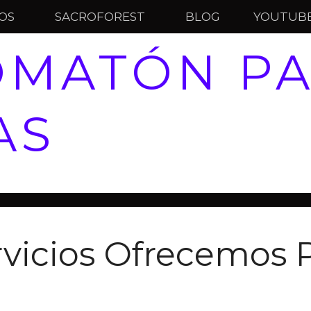
IOS
SACROFOREST
BLOG
YOUTUB
OMATÓN P
AS
vicios Ofrecemos 
?