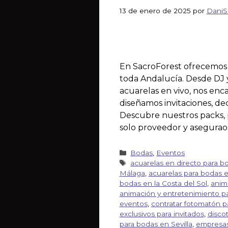
13 de enero de 2025
por
DaniS
En SacroForest ofrecemos s
toda Andalucía. Desde DJ y
acuarelas en vivo, nos en
diseñamos invitaciones, d
Descubre nuestros packs, p
solo proveedor y aseguraos
Bodas
,
Eventos
acuarelas en directo para b
Málaga
,
acuarelas para bodas e
bodas en la Costa del Sol
,
anim
animación y entretenimiento p
eventos
,
contratar fotomatón p
exclusivos para invitados
,
disco
para bodas en Sevilla
,
empresas