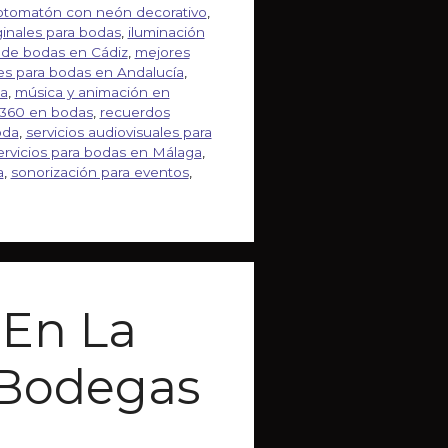
otomatón con neón decorativo
,
ginales para bodas
,
iluminación
 de bodas en Cádiz
,
mejores
s para bodas en Andalucía
,
a
,
música y animación en
 360 en bodas
,
recuerdos
oda
,
servicios audiovisuales para
ervicios para bodas en Málaga
,
a
,
sonorización para eventos
,
 En La
 Bodegas