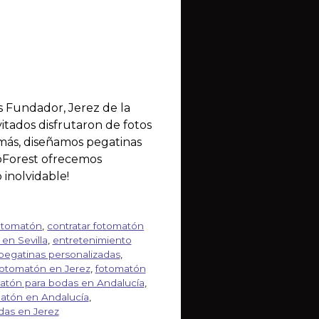
s Fundador, Jerez de la
itados disfrutaron de fotos
emás, diseñamos pegatinas
roForest ofrecemos
inolvidable!
otomatón
,
contratar fotomatón
en Sevilla
,
entretenimiento
pegatinas personalizadas
,
fotomatón en Jerez
,
fotomatón
atón para bodas en Andalucía
,
matón en Andalucía
,
das en Jerez