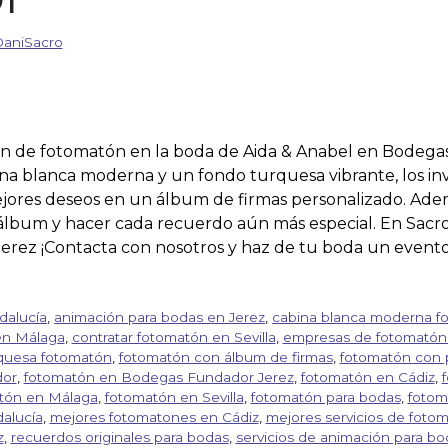
aniSacro
ión de fotomatón en la boda de Aida & Anabel en Bodega
na blanca moderna y un fondo turquesa vibrante, los inv
mejores deseos en un álbum de firmas personalizado. Ad
l álbum y hacer cada recuerdo aún más especial. En Sac
erez ¡Contacta con nosotros y haz de tu boda un evento 
dalucía
,
animación para bodas en Jerez
,
cabina blanca moderna f
en Málaga
,
contratar fotomatón en Sevilla
,
empresas de fotomatón 
quesa fotomatón
,
fotomatón con álbum de firmas
,
fotomatón con 
dor
,
fotomatón en Bodegas Fundador Jerez
,
fotomatón en Cádiz
,
tón en Málaga
,
fotomatón en Sevilla
,
fotomatón para bodas
,
fotom
alucía
,
mejores fotomatones en Cádiz
,
mejores servicios de foto
z
,
recuerdos originales para bodas
,
servicios de animación para bo