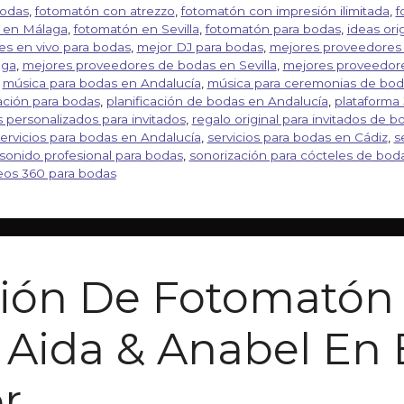
bodas
,
fotomatón con atrezzo
,
fotomatón con impresión ilimitada
,
f
 en Málaga
,
fotomatón en Sevilla
,
fotomatón para bodas
,
ideas ori
nes en vivo para bodas
,
mejor DJ para bodas
,
mejores proveedores
aga
,
mejores proveedores de bodas en Sevilla
,
mejores proveedore
,
música para bodas en Andalucía
,
música para ceremonias de bod
ación para bodas
,
planificación de bodas en Andalucía
,
plataforma
 personalizados para invitados
,
regalo original para invitados de b
ervicios para bodas en Andalucía
,
servicios para bodas en Cádiz
,
s
sonido profesional para bodas
,
sonorización para cócteles de bod
eos 360 para bodas
sión De Fotomatón
 Aida & Anabel En
r