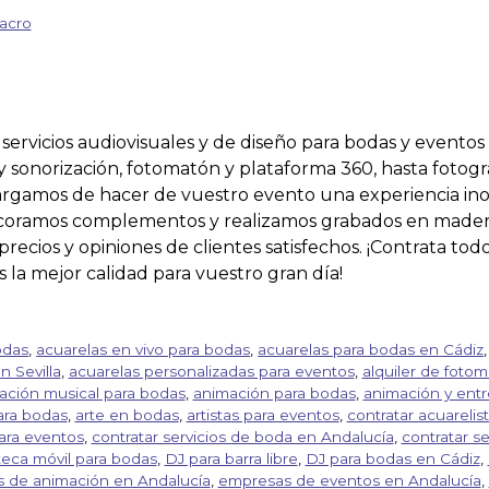
acro
ervicios audiovisuales y de diseño para bodas y eventos e
 sonorización, fotomatón y plataforma 360, hasta fotogra
cargamos de hacer de vuestro evento una experiencia in
ecoramos complementos y realizamos grabados en madera
recios y opiniones de clientes satisfechos. ¡Contrata tod
 la mejor calidad para vuestro gran día!
odas
,
acuarelas en vivo para bodas
,
acuarelas para bodas en Cádiz
n Sevilla
,
acuarelas personalizadas para eventos
,
alquiler de foto
ación musical para bodas
,
animación para bodas
,
animación y ent
ara bodas
,
arte en bodas
,
artistas para eventos
,
contratar acuarelis
ara eventos
,
contratar servicios de boda en Andalucía
,
contratar s
teca móvil para bodas
,
DJ para barra libre
,
DJ para bodas en Cádiz
,
 de animación en Andalucía
,
empresas de eventos en Andalucía
,