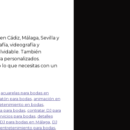
n Cádiz, Málaga, Sevilla y
fía, videografía y
olvidable. También
 personalizados.
o lo que necesitas con un
,
acuarelas para bodas en
matón para bodas
,
animación en
retenimiento en bodas
,
ta para bodas
,
contratar DJ para
ervicios para bodas
,
detalles
DJ para bodas en Málaga
,
DJ
entretenimiento para bodas
,