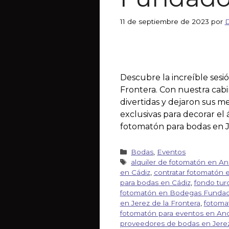
11 de septiembre de 2023
por
D
Descubre la increíble ses
Frontera. Con nuestra cabi
divertidas y dejaron sus 
exclusivas para decorar e
fotomatón para bodas en J
Bodas
,
Eventos
alquiler de fotomatón en An
en Cádiz
,
contratar fotomatón 
para bodas en Cádiz
,
fondo tur
fotomatón en Bodegas Funda
en Jerez de la Frontera
,
fotoma
fotomatón para eventos en And
proveedores de bodas en Jere