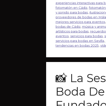
experiencias interactivas para 
fotomatón en Cádiz
,
fotomatón
y sonido para bodas
,
ilustracio
proveedores de bodas en Mál
mejores servicios para eventos
bodas de Cádiz
,
música y anim
artísticos para bodas
,
recuerdos
eventos
,
servicios para bodas
,
s
servicios para bodas en Sevilla
,
tendencias en bodas 2025
,
víd
📸 La Se
Boda De
Fundado