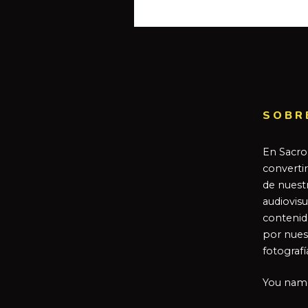
SOBR
En Sacro
converti
de nuestr
audiovisu
contenid
por nues
fotografí
You name 