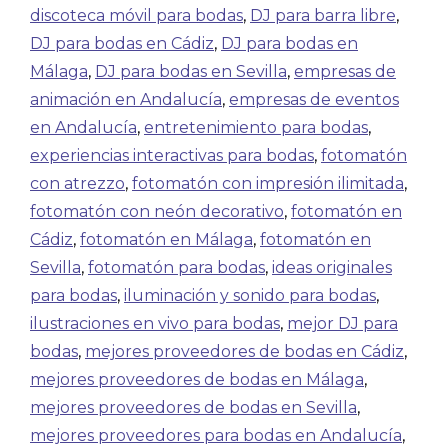
discoteca móvil para bodas
,
DJ para barra libre
,
DJ para bodas en Cádiz
,
DJ para bodas en
Málaga
,
DJ para bodas en Sevilla
,
empresas de
animación en Andalucía
,
empresas de eventos
en Andalucía
,
entretenimiento para bodas
,
experiencias interactivas para bodas
,
fotomatón
con atrezzo
,
fotomatón con impresión ilimitada
,
fotomatón con neón decorativo
,
fotomatón en
Cádiz
,
fotomatón en Málaga
,
fotomatón en
Sevilla
,
fotomatón para bodas
,
ideas originales
para bodas
,
iluminación y sonido para bodas
,
ilustraciones en vivo para bodas
,
mejor DJ para
bodas
,
mejores proveedores de bodas en Cádiz
,
mejores proveedores de bodas en Málaga
,
mejores proveedores de bodas en Sevilla
,
mejores proveedores para bodas en Andalucía
,