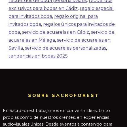
recuerdos de boda personalizados
,
recuerdos
exclusivos para bodas en Cádiz
,
regalo especial
para invitados boda
,
regalo original para
invitados boda
,
regalos únicos para invitados de
boda
,
servicio de acuarelas en Cádiz
,
servicio de
acuarelas en Málaga
,
servicio de acuarelas en
Sevilla
,
servicio de acuarelas personalizadas
,
tendencias en bodas 2025
SOBRE SACROFOREST
En SacroForest trabajamos en convertir ideas, tanto
propias como de nuestros clientes, en experiencias
audiovisuales únicas. Desde eventos a contenido para