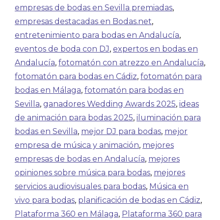
empresas de bodas en Sevilla premiadas
,
empresas destacadas en Bodas.net
,
entretenimiento para bodas en Andalucía
,
eventos de boda con DJ
,
expertos en bodas en
Andalucía
,
fotomatón con atrezzo en Andalucía
,
fotomatón para bodas en Cádiz
,
fotomatón para
bodas en Málaga
,
fotomatón para bodas en
Sevilla
,
ganadores Wedding Awards 2025
,
ideas
de animación para bodas 2025
,
iluminación para
bodas en Sevilla
,
mejor DJ para bodas
,
mejor
empresa de música y animación
,
mejores
empresas de bodas en Andalucía
,
mejores
opiniones sobre música para bodas
,
mejores
servicios audiovisuales para bodas
,
Música en
vivo para bodas
,
planificación de bodas en Cádiz
,
Plataforma 360 en Málaga
,
Plataforma 360 para