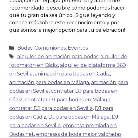
boda, con un equipo profesional y altamente
recomendado, descubre cómo podemos hacer
que tu gran día sea único. ¡Sigue leyendo y
conoce más sobre este reconocimiento y por
qué somos la mejor opción para tu celebración!
Bodas
,
Comuniones
,
Eventos
alquiler de animación para bodas
,
alquiler de
fotomatón en Cádiz
,
alquiler de plataforma 360
en Sevilla
,
animación para bodas en Cádiz
,
animación para bodas en Málaga
,
animación para
bodas en Sevilla
,
contratar DJ para bodas en
Cádiz
,
contratar DJ para bodas en Málaga
,
contratar DJ para bodas en Sevilla
,
DJ para
bodas en Cádiz
,
DJ para bodas en Málaga
,
DJ
para bodas en Sevilla
,
empresa premiada en
Bodas.net
,
empresas de boda mejor valoradas
,