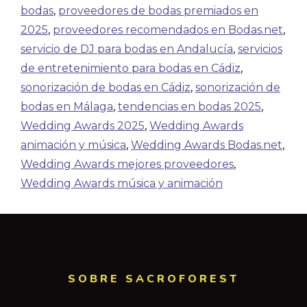
bodas
,
proveedores de bodas premiados en
2025
,
proveedores recomendados en Bodas.net
,
servicio de DJ para bodas en Andalucía
,
servicios
de entretenimiento para bodas en Cádiz
,
sonorización de bodas en Cádiz
,
sonorización de
bodas en Málaga
,
tendencias en bodas 2025
,
Wedding Awards 2025
,
Wedding Awards
animación y música
,
Wedding Awards Bodas.net
,
Wedding Awards mejores proveedores
,
Wedding Awards música y animación
SOBRE SACROFOREST