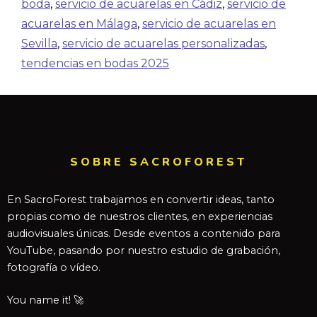
boda
,
servicio de acuarelas en Cádiz
,
servicio de
acuarelas en Málaga
,
servicio de acuarelas en
Sevilla
,
servicio de acuarelas personalizadas
,
tendencias en bodas 2025
SOBRE SACROFOREST
En SacroForest trabajamos en convertir ideas, tanto
propias como de nuestros clientes, en experiencias
audiovisuales únicas. Desde eventos a contenido para
YouTube, pasando por nuestro estudio de grabación,
fotografía o vídeo.
You name it! 🚀