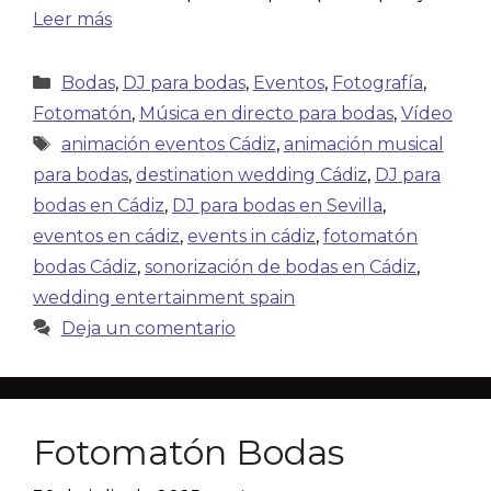
Leer más
Bodas
,
DJ para bodas
,
Eventos
,
Fotografía
,
Fotomatón
,
Música en directo para bodas
,
Vídeo
animación eventos Cádiz
,
animación musical
para bodas
,
destination wedding Cádiz
,
DJ para
bodas en Cádiz
,
DJ para bodas en Sevilla
,
eventos en cádiz
,
events in cádiz
,
fotomatón
bodas Cádiz
,
sonorización de bodas en Cádiz
,
wedding entertainment spain
Deja un comentario
Fotomatón Bodas​