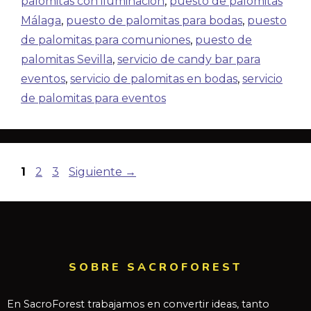
palomitas con iluminación
,
puesto de palomitas
Málaga
,
puesto de palomitas para bodas
,
puesto
de palomitas para comuniones
,
puesto de
palomitas Sevilla
,
servicio de candy bar para
eventos
,
servicio de palomitas en bodas
,
servicio
de palomitas para eventos
1
2
3
Siguiente
→
SOBRE SACROFOREST
En SacroForest trabajamos en convertir ideas, tanto