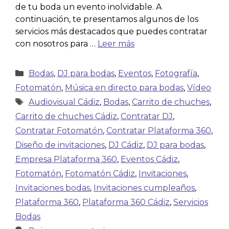
de tu boda un evento inolvidable. A
continuación, te presentamos algunos de los
servicios más destacados que puedes contratar
con nosotros para …
Leer más
Bodas
,
DJ para bodas
,
Eventos
,
Fotografía
,
Fotomatón
,
Música en directo para bodas
,
Vídeo
Audiovisual Cádiz
,
Bodas
,
Carrito de chuches
,
Carrito de chuches Cádiz
,
Contratar DJ
,
Contratar Fotomatón
,
Contratar Plataforma 360
,
Diseño de invitaciones
,
DJ Cádiz
,
DJ para bodas
,
Empresa Plataforma 360
,
Eventos Cádiz
,
Fotomatón
,
Fotomatón Cádiz
,
Invitaciones
,
Invitaciones bodas
,
Invitaciones cumpleaños
,
Plataforma 360
,
Plataforma 360 Cádiz
,
Servicios
Bodas