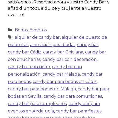
satisfechos. ¡Reservad ahora vuestro Candy Bar y
añadid un toque dulce y crujiente a vuestro
evento!
Bodas
,
Eventos
alquiler de candy bar
,
alquiler de puesto de
palomitas
,
animación para bodas
,
candy bar
,
candy bar Cádiz
,
candy bar Chiclana
,
candy bar
con chucherías
,
candy bar con decoración
,
candy bar con neón
,
candy bar con
personalización
,
candy bar Málaga
,
candy bar
para bodas
,
candy bar para bodas en Cádiz
,
candy bar para bodas en Málaga
,
candy bar para
bodas en Sevilla
,
candy bar para comuniones
,
candy bar para cumpleaños
,
candy bar para
eventos en Andalucía
,
candy bar para fiestas
,