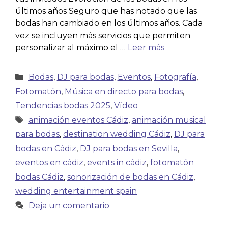
últimos años Seguro que has notado que las
bodas han cambiado en los últimos años. Cada
vez se incluyen más servicios que permiten
personalizar al máximo el …
Leer más
Bodas
,
DJ para bodas
,
Eventos
,
Fotografía
,
Fotomatón
,
Música en directo para bodas
,
Tendencias bodas 2025
,
Vídeo
animación eventos Cádiz
,
animación musical
para bodas
,
destination wedding Cádiz
,
DJ para
bodas en Cádiz
,
DJ para bodas en Sevilla
,
eventos en cádiz
,
events in cádiz
,
fotomatón
bodas Cádiz
,
sonorización de bodas en Cádiz
,
wedding entertainment spain
Deja un comentario