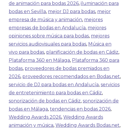
de animación para bodas 2026
,
iluminación para
bodas en Sevilla
,
mejor DJ para bodas
,
mejor
empresa de música y animación
,
mejores
empresas de bodas en Andalucía
,
mejores
opiniones sobre música para bodas
,
mejores
servicios audiovisuales para bodas
,
Música en
vivo para bodas
,
planificación de bodas en Cádiz
,
Plataforma 360 en Málaga
,
Plataforma 360 para
bodas
,
proveedores de bodas premiados en
2026
,
proveedores recomendados en Bodas.net
,
servicio de DJ para bodas en Andalucía
,
servicios
de entretenimiento para bodas en Cádiz
,
sonorización de bodas en Cádiz
,
sonorización de
bodas en Málaga
,
tendencias en bodas 2026
,
Wedding Awards 2026
,
Wedding Awards
animación y música
,
Wedding Awards Bodas.net
,