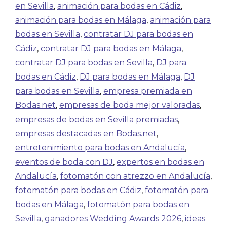
en Sevilla
,
animación para bodas en Cádiz
,
animación para bodas en Málaga
,
animación para
bodas en Sevilla
,
contratar DJ para bodas en
Cádiz
,
contratar DJ para bodas en Málaga
,
contratar DJ para bodas en Sevilla
,
DJ para
bodas en Cádiz
,
DJ para bodas en Málaga
,
DJ
para bodas en Sevilla
,
empresa premiada en
Bodas.net
,
empresas de boda mejor valoradas
,
empresas de bodas en Sevilla premiadas
,
empresas destacadas en Bodas.net
,
entretenimiento para bodas en Andalucía
,
eventos de boda con DJ
,
expertos en bodas en
Andalucía
,
fotomatón con atrezzo en Andalucía
,
fotomatón para bodas en Cádiz
,
fotomatón para
bodas en Málaga
,
fotomatón para bodas en
Sevilla
,
ganadores Wedding Awards 2026
,
ideas