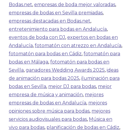
Bodas.net
,
empresas de boda mejor valoradas
,
empresas de bodas en Sevilla premiadas
,
empresas destacadas en Bodas.net
,
entretenimiento para bodas en Andalucía
,
eventos de boda con DJ
,
expertos en bodas en
Andalucía
,
fotomatón con atrezzo en Andalucía
,
fotomatón para bodas en Cádiz
,
fotomatón para
bodas en Málaga
,
fotomatón para bodas en
Sevilla
,
ganadores Wedding Awards 2025
,
ideas
de animación para bodas 2025
,
iluminación para
bodas en Sevilla
,
mejor DJ para bodas
,
mejor
empresa de música y animación
,
mejores
empresas de bodas en Andalucía
,
mejores
opiniones sobre música para bodas
,
mejores
servicios audiovisuales para bodas
,
Música en
vivo para bodas
,
planificación de bodas en Cádiz
,