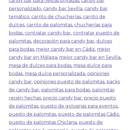
candy bar para fiestas privadas
,
candy bar
personalizado
,
candy bar Sevilla
,
candy bar
temático
,
carrito de chucherías
,
carrito de
dulces
,
carrito de palomitas
,
chucherías para
bodas
,
contratar candy bar
,
contratar puesto de
palomitas
,
decoración para candy bar
,
dulces
para bodas
,
mejor candy bar en Cádiz
,
mejor
candy bar en Málaga
,
mejor candy bar en Sevilla
,
mesa de dulces para bodas
,
mesa dulce para
bodas
,
mesa dulce personalizada
,
opiniones
candy bar
,
opiniones puesto de palomitas
,
packs
de candy bar
,
palomitas para bodas
,
palomitas
recién hechas
,
precio candy bar
,
precio puesto
de palomitas
,
puesto de golosinas para eventos
,
puesto de palomitas
,
puesto de palomitas Cádiz
,
puesto de palomitas Chiclana
,
puesto de