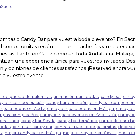
iSacro
omitas o Candy Bar para vuestra boda o evento? En Sac
l con palomitas recién hechas, chucherías y una decora
iestas. Tanto en Cádiz como en toda Andalucía (Málaga, S
tizan una experiencia única para vuestros invitados. Des
n y opiniones de clientes satisfechos. ¡Reservad ahora v
 a vuestro evento!
er de puesto de palomitas
,
animación para bodas
,
candy bar
,
candy
y bar con decoración
,
candy bar con neón
,
candy bar con persona
r para bodas en Cádiz
,
candy bar para bodas en Málaga
,
candy bar
r para cumpleaños
,
candy bar para eventos en Andalucía
,
candy ba
onalizado
,
candy bar Sevilla
,
candy bar temático
,
carrito de chuche
bodas
,
contratar candy bar
,
contratar puesto de palomitas
,
decorac
iz
,
mejor candy bar en Málaga
,
mejor candy bar en Sevilla
,
mesa de