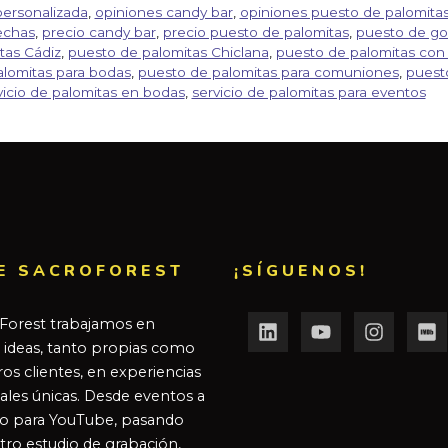
ersonalizada
,
opiniones candy bar
,
opiniones puesto de palomita
echas
,
precio candy bar
,
precio puesto de palomitas
,
puesto de go
tas Cádiz
,
puesto de palomitas Chiclana
,
puesto de palomitas con 
lomitas para bodas
,
puesto de palomitas para comuniones
,
puesto
vicio de palomitas en bodas
,
servicio de palomitas para eventos
E SACROFOREST
¡SÍGUENOS!
Forest trabajamos en
r ideas, tanto propias como
os clientes, en experiencias
ales únicas. Desde eventos a
o para YouTube, pasando
tro estudio de grabación,