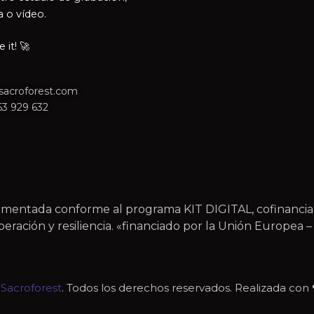
a o vídeo.
it! 🚀
sacroforest.com
63 929 632
plementada conforme al programa KIT DIGITAL, cofinanc
ración y resiliencia. «financiado por la Unión Europea
6
Sacroforest
. Todos los derechos reservados. Realizada con