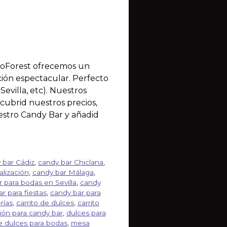
roForest ofrecemos un
ción espectacular. Perfecto
evilla, etc). Nuestros
cubrid nuestros precios,
uestro Candy Bar y añadid
 bar Cádiz
,
candy bar Chiclana
,
lización
,
candy bar Málaga
,
 para bodas en Sevilla
,
candy
r para fiestas
,
candy bar para
rías
,
carrito de dulces
,
carrito
ión para candy bar
,
dulces para
 dulces para bodas
,
mesa