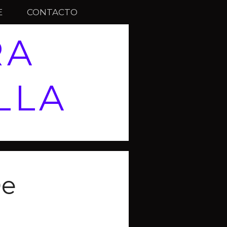
E
CONTACTO
RA
LLA
De
