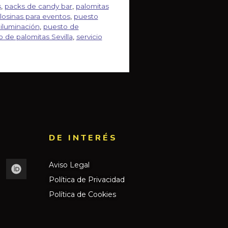
s
,
packs de candy bar
,
palomitas
losinas para eventos
,
puesto
iluminación
,
puesto de
 de palomitas Sevilla
,
servicio
DE INTERÉS​
Aviso Legal
Política de Privacidad
Política de Cookies