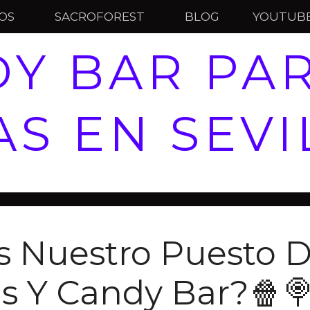
IOS
SACROFOREST
BLOG
YOUTUB
Y BAR PA
S EN SEVI
 Nuestro Puesto 
s Y Candy Bar?🍿