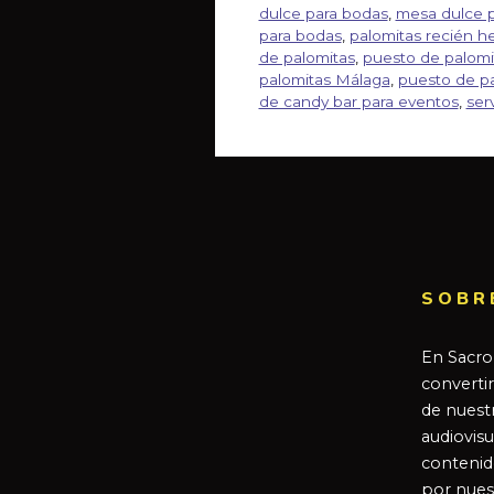
dulce para bodas
,
mesa dulce p
para bodas
,
palomitas recién h
de palomitas
,
puesto de palomi
palomitas Málaga
,
puesto de pa
de candy bar para eventos
,
ser
SOBR
En Sacro
converti
de nuestr
audiovisu
contenid
por nues