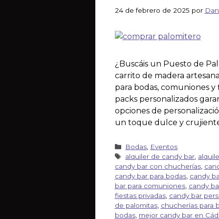
24 de febrero de 2025
por
Dan
¿Buscáis un Puesto de Pal
carrito de madera artesana
para bodas, comuniones y f
packs personalizados garan
opciones de personalizació
un toque dulce y crujiente
Bodas
,
Eventos
alquiler de candy bar
,
alquil
candy bar con chucherías
,
cand
candy bar para bodas
,
candy ba
bar para comuniones
,
candy ba
fiestas privadas
,
candy bar pers
de palomitas
,
chucherías para 
bodas
,
mejor candy bar en Cád