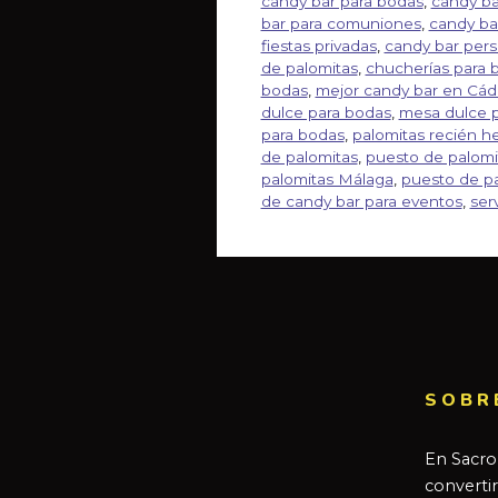
candy bar para bodas
,
candy ba
bar para comuniones
,
candy ba
fiestas privadas
,
candy bar pers
de palomitas
,
chucherías para 
bodas
,
mejor candy bar en Cád
dulce para bodas
,
mesa dulce p
para bodas
,
palomitas recién h
de palomitas
,
puesto de palomi
palomitas Málaga
,
puesto de pa
de candy bar para eventos
,
ser
SOBR
En Sacro
converti