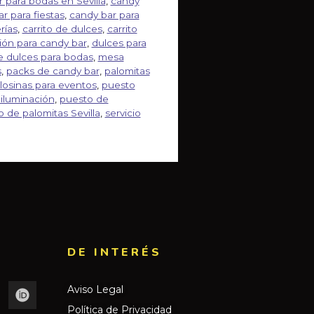
 para bodas en Sevilla
,
candy
r para fiestas
,
candy bar para
rías
,
carrito de dulces
,
carrito
ión para candy bar
,
dulces para
 dulces para bodas
,
mesa
s
,
packs de candy bar
,
palomitas
losinas para eventos
,
puesto
iluminación
,
puesto de
 de palomitas Sevilla
,
servicio
DE INTERÉS​
Aviso Legal
Política de Privacidad