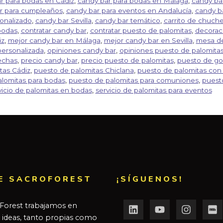
r para bodas en Cádiz
,
candy bar para bodas en Málaga
,
candy bar
r para cumpleaños
,
candy bar para eventos en Andalucía
,
candy ba
onalizado
,
candy bar Sevilla
,
candy bar temático
,
carrito de chuche
bodas
,
contratar candy bar
,
contratar puesto de palomitas
,
decorac
iz
,
mejor candy bar en Málaga
,
mejor candy bar en Sevilla
,
mesa de
ersonalizada
,
opiniones candy bar
,
opiniones puesto de palomita
echas
,
precio candy bar
,
precio puesto de palomitas
,
puesto de go
tas Cádiz
,
puesto de palomitas Chiclana
,
puesto de palomitas con 
lomitas para bodas
,
puesto de palomitas para comuniones
,
puesto
vicio de palomitas en bodas
,
servicio de palomitas para eventos
E SACROFOREST
¡SÍGUENOS!
Forest trabajamos en
r ideas, tanto propias como