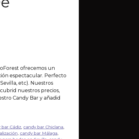
De

roForest ofrecemos un
ción espectacular. Perfecto
evilla, etc). Nuestros
cubrid nuestros precios,
uestro Candy Bar y añadid
 bar Cádiz
,
candy bar Chiclana
,
lización
,
candy bar Málaga
,