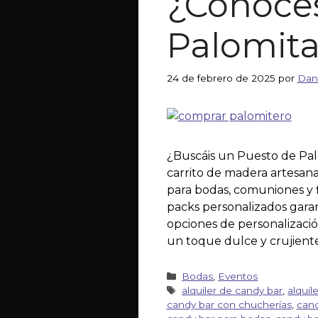
¿Conoces
Palomita
24 de febrero de 2025
por
Dan
¿Buscáis un Puesto de Pal
carrito de madera artesana
para bodas, comuniones y f
packs personalizados garan
opciones de personalizació
un toque dulce y crujiente
Bodas
,
Eventos
alquiler de candy bar
,
alquil
candy bar con chucherías
,
cand