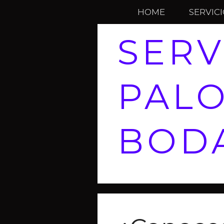
HOME
SERVIC
SERV
PALO
BOD