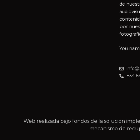
de nuestr
audiovisu
contenid
por nues
fotografí
You name 
info@
+34 6
Web realizada bajo fondos de la solución im
mecanismo de recupe