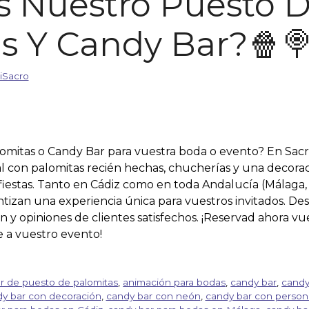
 Nuestro Puesto 
s Y Candy Bar?🍿
iSacro
omitas o Candy Bar para vuestra boda o evento? En Sac
l con palomitas recién hechas, chucherías y una decora
iestas. Tanto en Cádiz como en toda Andalucía (Málaga, S
tizan una experiencia única para vuestros invitados. Des
n y opiniones de clientes satisfechos. ¡Reservad ahora v
 a vuestro evento!
er de puesto de palomitas
,
animación para bodas
,
candy bar
,
candy
y bar con decoración
,
candy bar con neón
,
candy bar con persona