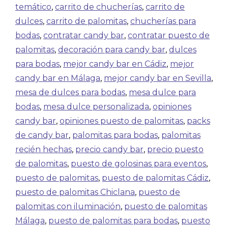
temático
,
carrito de chucherías
,
carrito de
dulces
,
carrito de palomitas
,
chucherías para
bodas
,
contratar candy bar
,
contratar puesto de
palomitas
,
decoración para candy bar
,
dulces
para bodas
,
mejor candy bar en Cádiz
,
mejor
candy bar en Málaga
,
mejor candy bar en Sevilla
,
mesa de dulces para bodas
,
mesa dulce para
bodas
,
mesa dulce personalizada
,
opiniones
candy bar
,
opiniones puesto de palomitas
,
packs
de candy bar
,
palomitas para bodas
,
palomitas
recién hechas
,
precio candy bar
,
precio puesto
de palomitas
,
puesto de golosinas para eventos
,
puesto de palomitas
,
puesto de palomitas Cádiz
,
puesto de palomitas Chiclana
,
puesto de
palomitas con iluminación
,
puesto de palomitas
Málaga
,
puesto de palomitas para bodas
,
puesto