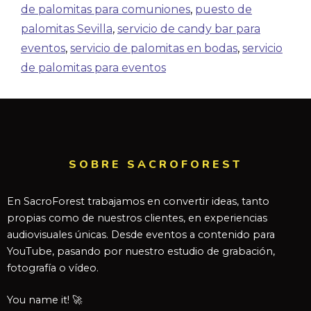
de palomitas para comuniones
,
puesto de
palomitas Sevilla
,
servicio de candy bar para
eventos
,
servicio de palomitas en bodas
,
servicio
de palomitas para eventos
SOBRE SACROFOREST
En SacroForest trabajamos en convertir ideas, tanto
propias como de nuestros clientes, en experiencias
audiovisuales únicas. Desde eventos a contenido para
YouTube, pasando por nuestro estudio de grabación,
fotografía o vídeo.
You name it! 🚀