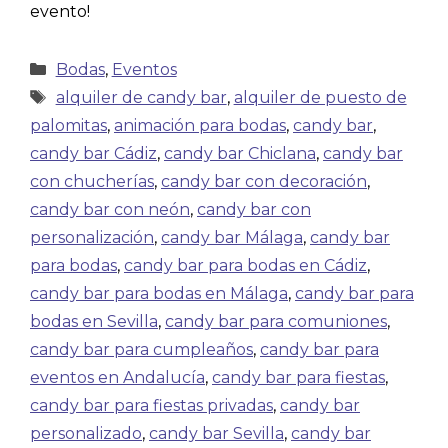
evento!
Bodas
,
Eventos
alquiler de candy bar
,
alquiler de puesto de
palomitas
,
animación para bodas
,
candy bar
,
candy bar Cádiz
,
candy bar Chiclana
,
candy bar
con chucherías
,
candy bar con decoración
,
candy bar con neón
,
candy bar con
personalización
,
candy bar Málaga
,
candy bar
para bodas
,
candy bar para bodas en Cádiz
,
candy bar para bodas en Málaga
,
candy bar para
bodas en Sevilla
,
candy bar para comuniones
,
candy bar para cumpleaños
,
candy bar para
eventos en Andalucía
,
candy bar para fiestas
,
candy bar para fiestas privadas
,
candy bar
personalizado
,
candy bar Sevilla
,
candy bar