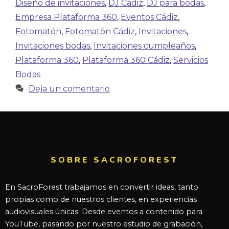
Diseño de invitaciones
,
DJ Cádiz
,
DJ para bodas
,
Empresa Plataforma 360
,
Eventos Cádiz
,
Fotomatón
,
Fotomatón Cádiz
,
Invitaciones
,
Invitaciones bodas
,
Invitaciones cumpleaños
,
Plataforma 360
,
Plataforma 360 Cádiz
,
Servicios
Bodas
Deja un comentario
SOBRE SACROFOREST
En SacroForest trabajamos en convertir ideas, tanto
propias como de nuestros clientes, en experiencias
audiovisuales únicas. Desde eventos a contenido para
YouTube, pasando por nuestro estudio de grabación,