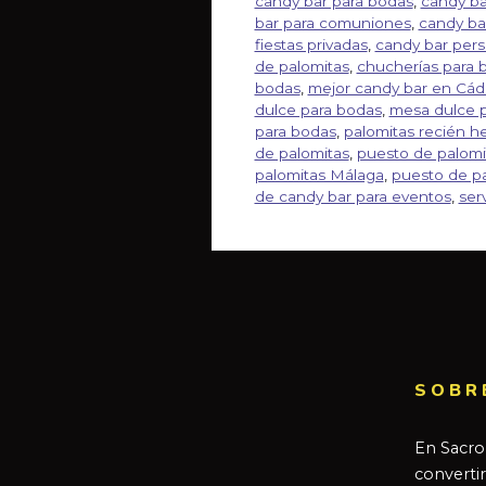
candy bar para bodas
,
candy ba
bar para comuniones
,
candy ba
fiestas privadas
,
candy bar pers
de palomitas
,
chucherías para 
bodas
,
mejor candy bar en Cád
dulce para bodas
,
mesa dulce p
para bodas
,
palomitas recién h
de palomitas
,
puesto de palomi
palomitas Málaga
,
puesto de pa
de candy bar para eventos
,
ser
SOBR
En Sacro
converti