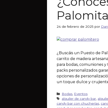
¿Conoces
Palomita
24 de febrero de 2025
por
Dan
¿Buscáis un Puesto de Pal
carrito de madera artesana
para bodas, comuniones y f
packs personalizados garan
opciones de personalizació
un toque dulce y crujiente
Bodas
,
Eventos
alquiler de candy bar
,
alquil
candy bar con chucherías
,
cand