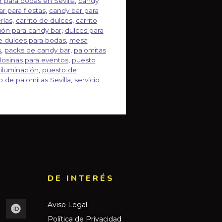
 para bodas en Sevilla
,
candy
r para fiestas
,
candy bar para
rías
,
carrito de dulces
,
carrito
ión para candy bar
,
dulces para
 dulces para bodas
,
mesa
s
,
packs de candy bar
,
palomitas
losinas para eventos
,
puesto
iluminación
,
puesto de
 de palomitas Sevilla
,
servicio
DE INTERÉS​
Aviso Legal
Política de Privacidad