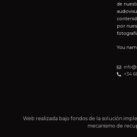
de nuestr
audiovisu
contenid
por nues
fotografí
You name 
info@
+34 6
Web realizada bajo fondos de la solución im
mecanismo de recupe