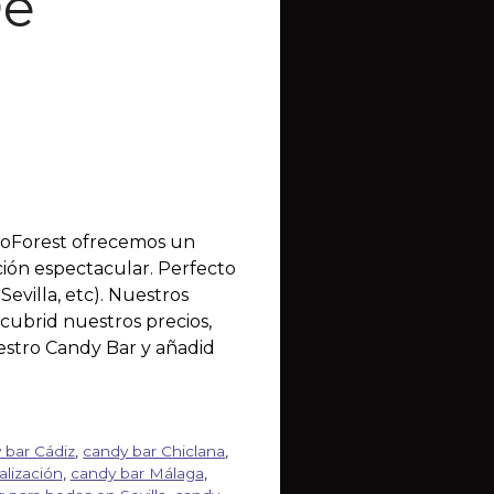
De

roForest ofrecemos un
ción espectacular. Perfecto
evilla, etc). Nuestros
cubrid nuestros precios,
uestro Candy Bar y añadid
 bar Cádiz
,
candy bar Chiclana
,
lización
,
candy bar Málaga
,