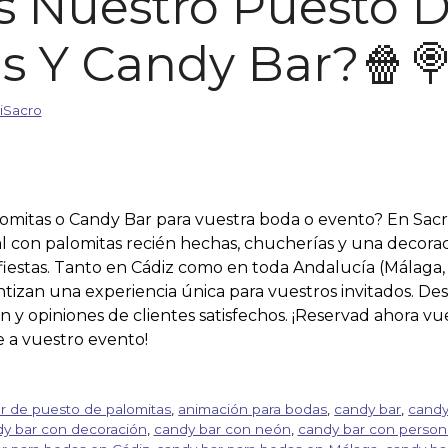
 Nuestro Puesto 
s Y Candy Bar?🍿
iSacro
omitas o Candy Bar para vuestra boda o evento? En Sac
l con palomitas recién hechas, chucherías y una decora
iestas. Tanto en Cádiz como en toda Andalucía (Málaga, S
tizan una experiencia única para vuestros invitados. Des
n y opiniones de clientes satisfechos. ¡Reservad ahora v
 a vuestro evento!
er de puesto de palomitas
,
animación para bodas
,
candy bar
,
candy
y bar con decoración
,
candy bar con neón
,
candy bar con persona