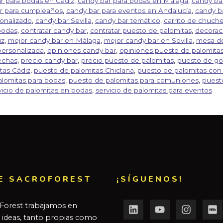
r para bodas en Cádiz
,
candy bar para bodas en Málaga
,
candy bar
r para cumpleaños
,
candy bar para eventos en Andalucía
,
candy ba
onalizado
,
candy bar Sevilla
,
candy bar temático
,
carrito de chuche
bodas
,
contratar candy bar
,
contratar puesto de palomitas
,
decorac
iz
,
mejor candy bar en Málaga
,
mejor candy bar en Sevilla
,
mesa de
ersonalizada
,
opiniones candy bar
,
opiniones puesto de palomita
echas
,
precio candy bar
,
precio puesto de palomitas
,
puesto de go
tas Cádiz
,
puesto de palomitas Chiclana
,
puesto de palomitas con 
lomitas para bodas
,
puesto de palomitas para comuniones
,
puesto
vicio de palomitas en bodas
,
servicio de palomitas para eventos
E SACROFOREST
¡SÍGUENOS!
Forest trabajamos en
r ideas, tanto propias como