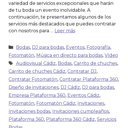
variedad de servicios excepcionales que harán
de tu boda un evento inolvidable. A
continuación, te presentamos algunos de los
servicios más destacados que puedes contratar
con nosotros para …
Leer más
Bodas
,
DJ para bodas
,
Eventos
,
Fotografía
,
Fotomatón
,
Música en directo para bodas
,
Vídeo
Audiovisual Cádiz
,
Bodas
,
Carrito de chuches
,
Carrito de chuches Cádiz
,
Contratar DJ
,
Contratar Fotomatón
,
Contratar Plataforma 360
,
Diseño de invitaciones
,
DJ Cádiz
,
DJ para bodas
,
Empresa Plataforma 360
,
Eventos Cádiz
,
Fotomatón
,
Fotomatón Cádiz
,
Invitaciones
,
Invitaciones bodas
,
Invitaciones cumpleaños
,
Plataforma 360
,
Plataforma 360 Cádiz
,
Servicios
Bodas