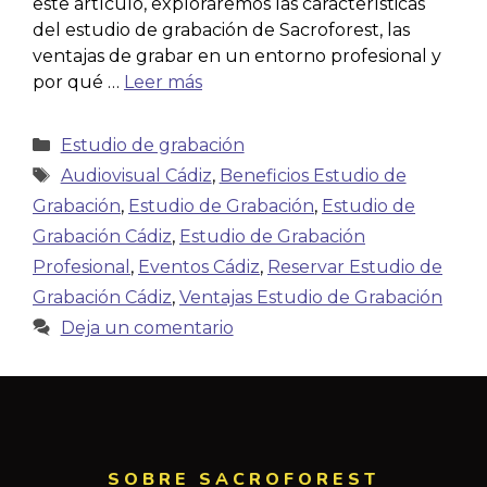
este artículo, exploraremos las características
del estudio de grabación de Sacroforest, las
ventajas de grabar en un entorno profesional y
por qué …
Leer más
Estudio de grabación
Audiovisual Cádiz
,
Beneficios Estudio de
Grabación
,
Estudio de Grabación
,
Estudio de
Grabación Cádiz
,
Estudio de Grabación
Profesional
,
Eventos Cádiz
,
Reservar Estudio de
Grabación Cádiz
,
Ventajas Estudio de Grabación
Deja un comentario
SOBRE SACROFOREST